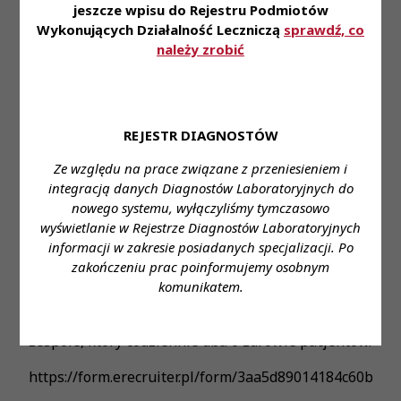
jeszcze wpisu do Rejestru Podmiotów
angielskiego • Dostęp do platformy kafeteryjnej -
Wykonujących Działalność Leczniczą
sprawdź, co
to Ty wybierasz dla siebie benefity w ramach
należy zrobić
przyznawanej co miesiąc puli punktów • Program
Poleceń Pracowniczych, dzięki któremu możesz
otrzymać nagrodę finansową • Pracę w
komfortowej i bezpiecznej przestrzeni • Miejsce
REJESTR DIAGNOSTÓW
pracy: Zielona Góra, ulica: Lisowskiego 1-3.
Ze względu na prace związane z przeniesieniem i
🌟Kształtuj przyszłość diagnostyki i dołącz do
integracją danych Diagnostów Laboratoryjnych do
ekspertów Synevo! 🔬
nowego systemu, wyłączyliśmy tymczasowo
wyświetlanie w Rejestrze Diagnostów Laboratoryjnych
W Laboratorium Medycznym Synevo w Szczecinie
informacji w zakresie posiadanych specjalizacji. Po
stawiamy na nowoczesne technologie i ludzi z
zakończeniu prac poinformujemy osobnym
pasją. Jeśli chcesz rozwijać swoją karierę w jednym
komunikatem.
z najbardziej zaawansowanych laboratoriów
diagnostycznych w Polsce, dołącz do nas i pracuj w
zespole, który codziennie dba o zdrowie pacjentów.
https://form.erecruiter.pl/form/3aa5d89014184c60bd7