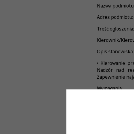
Nazwa podmiotu:
Adres podmiotu:
Treść ogłoszenia:
Kierownik/Kiero
Opis stanowiska:
• Kierowanie pr
Nadzór nad rea
Zapewnienie najw
Wymagania:
• Wykształcenie 
(wpis na listę K
oraz umiejętnośc
Oferujemy: