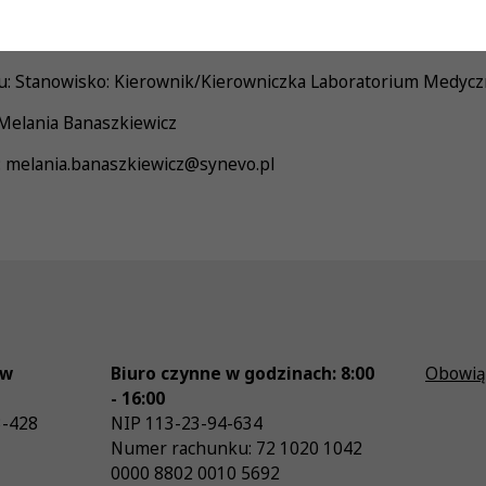
cy: pełny etat
u: Stanowisko: Kierownik/Kierowniczka Laboratorium Medyc
 Melania Banaszkiewicz
il: melania.banaszkiewicz@synevo.pl
ów
Biuro czynne w godzinach: 8:00
Obowią
- 16:00
3-428
NIP
113-23-94-634
Numer rachunku: 72 1020 1042
0000 8802 0010 5692