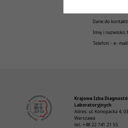
Wymiar czasu pra
Dane do kontakt
Imię i nazwisko:
Telefon: - e- ma
Krajowa Izba Diagnost
Laboratoryjnych
Adres:
ul. Konopacka 4
,
0
Warszawa
tel.:
+48 22 741 21 55