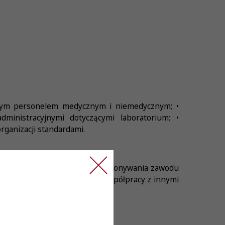
głym personelem medycznym i niemedycznym; •
inistracyjnymi dotyczącymi laboratorium; •
rganizacji standardami.
boratoryjnej; • Czynne prawo wykonywania zawodu
 laboratorium; • Umiejętność współpracy z innymi