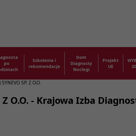
iagnosta
Dom
Szkolenia i
Projekt
WY
po
Diagnosty
rekomendacje
UE
2
odzinach
Noclegi
] SYNEVO SP. Z O.O.
. Z O.O. - Krajowa Izba Diagn