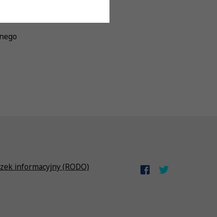
znego
zek informacyjny (RODO)