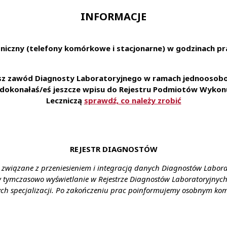
udnienie na podstawie umowy o pracę w organizacji o wiodą
INFORMACJE
nalistów; • Pracę z wykorzystaniem najnowszych technologi
erspektywę doskonalenia swoich umiejętności i zdobywan
specjalizacji; • Dofinansowanie do prywatnej opieki medyc
niczny (telefony komórkowe i stacjonarne) w godzinach pra
a Ciebie i Twojej Rodziny; • Upominek z okazji urodzin; • D
i wiele innych); • Dostęp do Zakładowego Funduszu Świad
rupowego na życie; • Dostęp do platformy umożliwiającej na
esz zawód Diagnosty Laboratoryjnego w ramach jednoosobow
to Ty wybierasz dla siebie benefity w ramach przyznawan
e dokonałaś/eś jeszcze wpisu do Rejestru Podmiotów Wykonu
dzięki któremu możesz otrzymać nagrodę finansową; • Pra
Leczniczą
sprawdź, co należy zrobić
znań, ulica: Zgoda 28A.
likowania na wybraną ofertę przez link:
ecruiter.pl/form/7dc5df8f16bc441992a8f788720edada
REJESTR DIAGNOSTÓW
nia: Poznań, ulica: Zgoda 28A;
 związane z przeniesieniem i integracją danych Diagnostów Labor
y tymczasowo wyświetlanie w Rejestrze Diagnostów Laboratoryjnych 
ałcenie: wykształcenie wyższe kierunkowe; czynne prawo 
ch specjalizacji. Po zakończeniu prac poinformujemy osobnym ko
nagrodzenie: gwarantowane ustawowe wynagrodzenie
nia: umowa o pracę