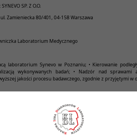
 SYNEVO SP. Z O.O.
 ul. Zamieniecka 80/401, 04-158 Warszawa
wniczka Laboratorium Medycznego
acą laboratorium Synevo w Poznaniu; • Kierowanie podle
lizacją wykonywanych badań; • Nadzór nad sprawami adm
yższej jakości procesu badawczego, zgodnie z przyjętymi w o
wyższe kierunkowe; • Specjalizacja z zakresu diagnostyki la
IDL); • Mile widziane doświadczenie na stanowisku kierownika
i organizacyjne.