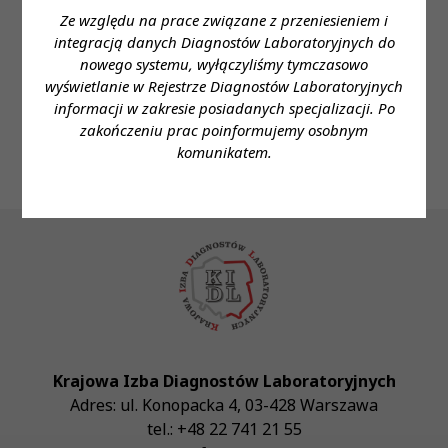
Ze względu na prace związane z przeniesieniem i
Imię i nazwisko: Konrad Starczewski
integracją danych Diagnostów Laboratoryjnych do
Telefon: 731-878-094
nowego systemu, wyłączyliśmy tymczasowo
wyświetlanie w Rejestrze Diagnostów Laboratoryjnych
e- mail: konrad.starczewski@euromedlab.pl
informacji w zakresie posiadanych specjalizacji. Po
zakończeniu prac poinformujemy osobnym
komunikatem.
Krajowa Izba Diagnostów Laboratoryjnych
Adres:
ul. Konopacka 4
,
03-428
Warszawa
tel.:
+48 22 741 21 55