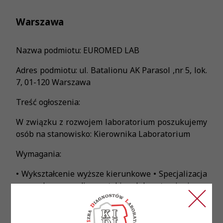
Warszawa
Nazwa podmiotu: EUROMED LAB
Adres podmiotu: ul. Batalionu AK Parasol ,nr 5, lok.
7, 01-120 Warszawa
Treść ogłoszenia:
W związku z rozwojem laboratorium poszukujemy
osób na stanowisko: Kierownika Laboratorium
Wymagania:
• Wykształcenie wyższe kierunkowe • Specjalizacja
z zakresu diagnostyki laboratoryjnej •
Doświadczenie w zarządzaniu zespołem w
laboratorium będzie dodatkowym atutem •
Zdolności analityczne i umiejętność