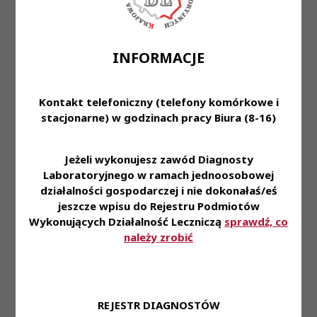
rozwiązywania problemów • Wysoko rozwinięte
umiejętności interpersonalne • Aktualne prawo
wykonywania zawodu diagnosty laboratoryjnego •
INFORMACJE
Umiejętność pracy w zespole, dobra organizacja
pracy
Kontakt telefoniczny (telefony komórkowe i
Miejsce zatrudnienia: ul. Batalionu AK Parasol 5/7,
stacjonarne) w godzinach pracy Biura (8-16)
01-120 Warszawa
Wymagane wykształcenie: Wyższe kierunkowe,
Jeżeli wykonujesz zawód Diagnosty
Specjalizacja z zakresu diagnostyki laboratoryjnej
Laboratoryjnego w ramach jednoosobowej
działalności gospodarczej i nie dokonałaś/eś
Proponowane wynagrodzenie: Zgodnie z ustawą
jeszcze wpisu do Rejestru Podmiotów
Wykonujących Działalność Leczniczą
sprawdź, co
Forma zatrudnienia: umowa o pracę
należy zrobić
Wymiar czasu pracy: cały etat
Dane do kontaktu: Stanowisko: Kierownik
Laboratorium
REJESTR DIAGNOSTÓW