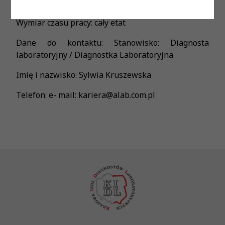
Forma zatrudnienia: umowa o pracę
Wymiar czasu pracy: cały etat
Dane do kontaktu: Stanowisko: Diagnosta
laboratoryjny / Diagnostka Laboratoryjna
Imię i nazwisko: Sylwia Kruszewska
Telefon: e- mail: kariera@alab.com.pl