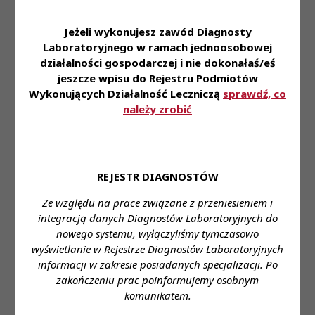
Pracowników i ich rodzin • dofinansowanie do
karty Multisport oraz ubezpieczenie na życie •
Jeżeli wykonujesz zawód Diagnosty
możliwość korzystania z prywatnej opieki
Laboratoryjnego w ramach jednoosobowej
medycznej • pracę w nowoczesnym laboratorium
działalności gospodarczej i nie dokonałaś/eś
pozwalającą na zapoznanie się i stosowanie
jeszcze wpisu do Rejestru Podmiotów
najnowszej technologii z zakresu diagnostyki
Wykonujących Działalność Leczniczą
sprawdź, co
należy zrobić
laboratoryjnej • styczność z szerokim spectrum
przypadków medycznych
Zapraszamy do aplikowania za pośrednictwem
formularza:
REJESTR DIAGNOSTÓW
https://system.erecruiter.pl/FormTemplates/Recruitme
Ze względu na prace związane z przeniesieniem i
WebID=9ee50cc8ef6745229b167f59917c59e5
integracją danych Diagnostów Laboratoryjnych do
nowego systemu, wyłączyliśmy tymczasowo
Miejsce zatrudnienia: Warszawa Zawodzie
wyświetlanie w Rejestrze Diagnostów Laboratoryjnych
Wymagane wykształcenie: wyższe
informacji w zakresie posiadanych specjalizacji. Po
zakończeniu prac poinformujemy osobnym
Proponowane wynagrodzenie: zgodnie z ustawą
komunikatem.