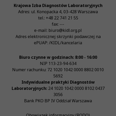
Krajowa Izba Diagnostów Laboratoryjnych
Adres:
ul. Konopacka 4
,
03-428
Warszawa
tel.:
+48 22 741 21 55
fax:
---
e-mail:
biuro@kidl.org.pl
Adres elektronicznej skrzynki podawczej na
ePUAP:
/KIDL/kancelaria
Biuro czynne w godzinach: 8:00 - 16:00
NIP
113-23-94-634
Numer rachunku: 72 1020 1042 0000 8802 0010
5692
Indywidualne praktyki Diagnostów
Laboratoryjnych:
24 1020 1042 0000 8102 0437
3056
Bank PKO BP IV Oddział Warszawa
Obowiązek informacyjny (RODO)