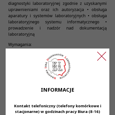
diagnostyki laboratoryjnej zgodnie z uzyskanymi
uprawnieniami oraz ich autoryzacja • obsługa
aparatury i systemów laboratoryjnych • obsługa
laboratoryjnego systemu informatycznego •
prowadzenie i nadzór nad dokumentacją
laboratoryjną
Wymagania:
• czynne Prawo Wykonywania Zawodu Diagnosty
Laboratoryjnego • rozwinięte umiejętności
manualne w pracy laboratoryjnej • dobra
organizacja pracy • umiejętność pracy w zespole •
zaangażowanie, dokładność i sumienność w
powierzonych obowiązkach
INFORMACJE
Oferujemy:
Kontakt telefoniczny (telefony komórkowe i
• stabilne zatrudnienie na podstawie umowy o
stacjonarne) w godzinach pracy Biura (8-16)
pracę • zniżki na nasze usługi dla naszych