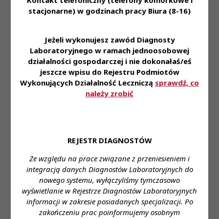
Pracują w laboratoriach z najnowszą technologią. •
stacjonarne) w godzinach pracy Biura (8-16)
Mają możliwość otworzenia i dofinansowania
specjalizacji. • Korzystają z pakietu benefitów m.in:
karty multisport, karty medicoversport, opieki
Jeżeli wykonujesz zawód Diagnosty
medycznej, grupowego ubezpieczenia, zniżek na
Laboratoryjnego w ramach jednoosobowej
badania laboratoryjne, kursów językowych on-line.
działalności gospodarczej i nie dokonałaś/eś
jeszcze wpisu do Rejestru Podmiotów
• Biorą udział w rekrutacjach wewnętrznych i
Wykonujących Działalność Leczniczą
sprawdź, co
programie poleceń pracowniczych.
należy zrobić
Zapraszamy do aplikowania za pośrednictwem
formularza:
https://system.erecruiter.pl/FormTemplates/Recruitme
REJESTR DIAGNOSTÓW
WebID=1248bfc6187d47f0be153ade4a10881c
Ze względu na prace związane z przeniesieniem i
Miejsce zatrudnienia: ul. Peowiaków 1, Zamość
integracją danych Diagnostów Laboratoryjnych do
nowego systemu, wyłączyliśmy tymczasowo
Wymagane wykształcenie: wyższe
wyświetlanie w Rejestrze Diagnostów Laboratoryjnych
informacji w zakresie posiadanych specjalizacji. Po
Proponowane wynagrodzenie: gwarantowane
zakończeniu prac poinformujemy osobnym
ustawowe wynagrodzenie