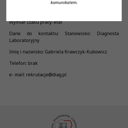
komunikatem.
Forma zatrudnienia: umowa o pracę
Wymiar czasu pracy: etat
Dane do kontaktu: Stanowisko: Diagnosta
Laboratoryjny
Imię i nazwisko: Gabriela Krawczyk-Kubowicz
Telefon: brak
e- mail: rekrutacje@diag.pl