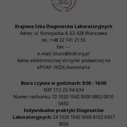
Krajowa Izba Diagnostów Laboratoryjnych
Adres:
ul. Konopacka 4
,
03-428
Warszawa
tel.:
+48 22 741 21 55
fax:
---
e-mail:
biuro@kidl.org.pl
Adres elektronicznej skrzynki podawczej na
ePUAP:
/KIDL/kancelaria
Biuro czynne w godzinach: 8:00 - 16:00
NIP
113-23-94-634
Numer rachunku: 72 1020 1042 0000 8802 0010
5692
Indywidualne praktyki Diagnostów
Laboratoryjnych:
24 1020 1042 0000 8102 0437
3056