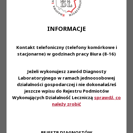
Wymagania:
Wyższe wykształcenie ( zgodnie z ustawą o
diagnostyce laboratoryjnej).
INFORMACJE
Uprawnienia do wykonywania zawodu
diagnosty laboratoryjnego (PWZDL).
Kontakt telefoniczny (telefony komórkowe i
Gotowość do stałego podnoszenia kwalifikacji
stacjonarne) w godzinach pracy Biura (8-16)
zawodowych (uzyskanie uprawnień do
wykonywania i autoryzacji badań
immunohematologicznych).
Jeżeli wykonujesz zawód Diagnosty
Umiejętność sprawnej organizacji pracy,
Laboratoryjnego w ramach jednoosobowej
działalności gospodarczej i nie dokonałaś/eś
dokładność, sumienność, komunikatywność,
jeszcze wpisu do Rejestru Podmiotów
umiejętność pracy w zespole, dyspozycyjność.
Wykonujących Działalność Leczniczą
sprawdź, co
Umiejętność sprawnej pracy w warunkach
należy zrobić
stresu.
Dobra znajomość obsługi komputera.
Mile widziane będą uprawnienia do
REJESTR DIAGNOSTÓW