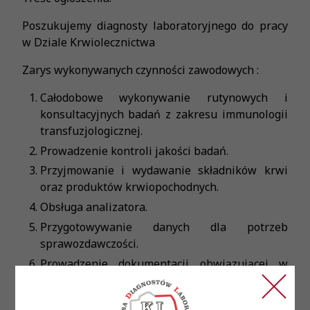
Poszukujemy diagnosty laboratoryjnego do pracy
w Dziale Krwiolecznictwa
Zarys wykonywanych czynności zawodowych :
Całodobowe wykonywanie rutynowych i
konsultacyjnych badań z zakresu immunologii
transfuzjologicznej.
Prowadzenie kontroli jakości badań.
Przyjmowanie i wydawanie składników krwi
oraz produktów krwiopochodnych.
Obsługa analizatora.
Przygotowywanie danych dla potrzeb
sprawozdawczości.
Prowadzenie dokumentacji obwiązującej w
Dziale Krwiolecznictwa według obowiązujących
procedur.