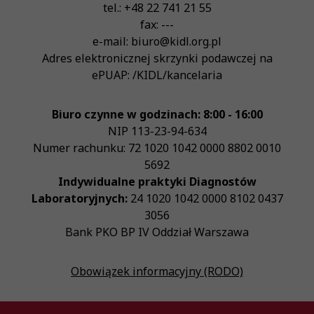
tel.:
+48 22 741 21 55
fax:
---
e-mail:
biuro@kidl.org.pl
Adres elektronicznej skrzynki podawczej na
ePUAP:
/KIDL/kancelaria
Biuro czynne w godzinach: 8:00 - 16:00
NIP
113-23-94-634
Numer rachunku: 72 1020 1042 0000 8802 0010
5692
Indywidualne praktyki Diagnostów
Laboratoryjnych:
24 1020 1042 0000 8102 0437
3056
Bank PKO BP IV Oddział Warszawa
Obowiązek informacyjny (RODO)