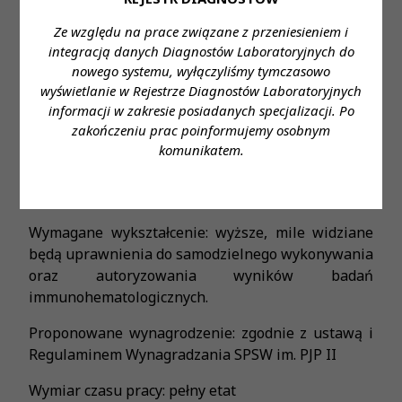
samodzielnego wykonywania oraz autoryzowania
wyników badań immunohematologicznych.
Ze względu na prace związane z przeniesieniem i
integracją danych Diagnostów Laboratoryjnych do
Oferujemy:
nowego systemu, wyłączyliśmy tymczasowo
wyświetlanie w Rejestrze Diagnostów Laboratoryjnych
• umowę o pracę, • pracę w przyjaznym zespole, •
informacji w zakresie posiadanych specjalizacji. Po
normowany czas pracy
zakończeniu prac poinformujemy osobnym
komunikatem.
Miejsce zatrudnienia: Samodzielny Publiczny
Szpital Wojewódzki im. Papieża Jana Pawła II w
Zamościu
Wymagane wykształcenie: wyższe, mile widziane
będą uprawnienia do samodzielnego wykonywania
oraz autoryzowania wyników badań
immunohematologicznych.
Proponowane wynagrodzenie: zgodnie z ustawą i
Regulaminem Wynagradzania SPSW im. PJP II
Wymiar czasu pracy: pełny etat