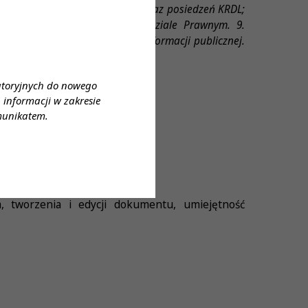
w KIDL, w tym Prezydium KRDL oraz posiedzeń KRDL;
spraw, obiegu dokumentów w Dziale Prawnym. 9.
łożone w trybie dostępu do informacji publicznej.
atoryjnych do nowego
informacji w zakresie
munikatem.
 tworzenia i edycji dokumentu, umiejętność