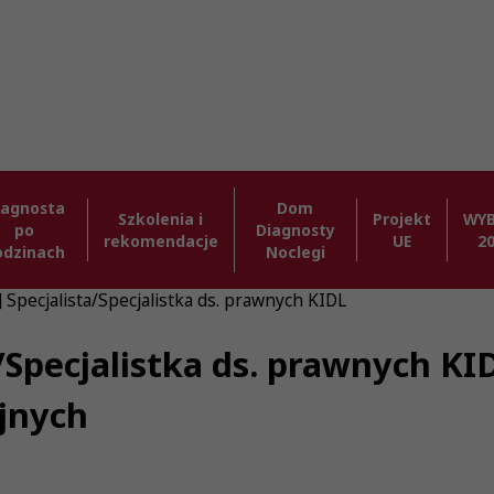
iagnosta
Dom
Szkolenia i
Projekt
WY
po
Diagnosty
rekomendacje
UE
2
odzinach
Noclegi
] Specjalista/Specjalistka ds. prawnych KIDL
a/Specjalistka ds. prawnych KI
jnych