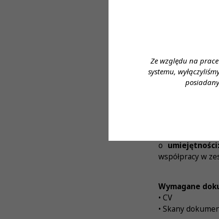
opiniowania aktó
współpraca z Se
Przygotowanie, zg
10. Archiwizacja
Ze względu na prace
Oczekiwania p
systemu, wyłączyliśm
posiadany
Oczekiwania pr
o
wykształceni
o
kierunek/spec
o
doświadczeni
o
umiejętnośc
współpracy w zes
Wymagane dok
• CV
• Skany dokumen