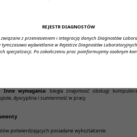
w prawnych w tym wykazy. 7. Udział w przygotowaniu posiedzeń 
kretarzem KRDL. 8. Administracyjne monitorowanie statusu 
romadzenie dokumentów do udzielania odpowiedzi na zapytania z
 dokumentów.
REJESTR DIAGNOSTÓW
 związane z przeniesieniem i integracją danych Diagnostów Labor
racodawcy
y tymczasowo wyświetlanie w Rejestrze Diagnostów Laboratoryjnych 
ch specjalizacji. Po zakończeniu prac poinformujemy osobnym ko
acodawcy wobec kandydatów do pracy:
e:
wyższe magisterskie, prawnicze
jalność:
prawo
e zawodowe:
5 lat
i: Inne wymagania:
biegła znajomość obsługi komputera,
pole, dyscyplina i sumienność w pracy
umenty
tów potwierdzających posiadane wykształcenie