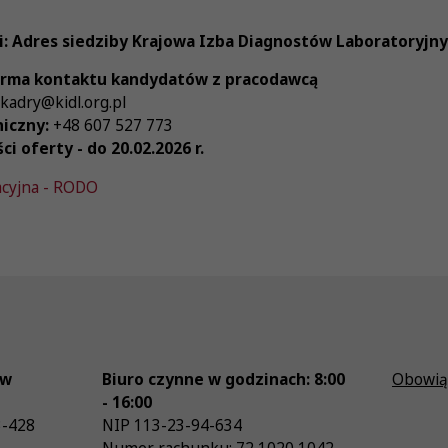
i:
Adres siedziby
Krajowa Izba Diagnostów Laboratoryjn
rma kontaktu kandydatów z pracodawcą
kadry@kidl.org.pl
niczny:
+48 607 527 773
i oferty - do 20.02.2026 r.
acyjna - RODO
ów
Biuro czynne w godzinach: 8:00
Obowią
- 16:00
3-428
NIP
113-23-94-634