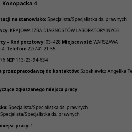
. Konopacka 4
tacji na stanowisko:
Specjalista/Specjalistka ds. prawnych
wcy:
KRAJOWA IZBA DIAGNOSTÓW LABORATORYJNYCH
cy – Kod pocztowy:
03-428
Miejscowość:
WARSZAWA
 4,
Telefon:
22/741 21 55
876
NIP
113-23-94-634
 przez pracodawcę do kontaktów:
Szpakiewicz Angelika Tel
yczące zgłaszanego miejsca pracy
ka:
Specjalista/Specjalistka ds. prawnych
:
Specjalista/Specjalistka ds. prawnych
miejsc pracy:
1