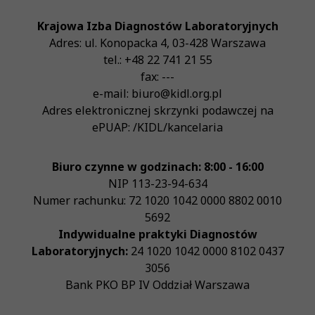
Krajowa Izba Diagnostów Laboratoryjnych
Adres:
ul. Konopacka 4
,
03-428
Warszawa
tel.:
+48 22 741 21 55
fax:
---
e-mail:
biuro@kidl.org.pl
Adres elektronicznej skrzynki podawczej na
ePUAP:
/KIDL/kancelaria
Biuro czynne w godzinach: 8:00 - 16:00
NIP
113-23-94-634
Numer rachunku: 72 1020 1042 0000 8802 0010
5692
Indywidualne praktyki Diagnostów
Laboratoryjnych:
24 1020 1042 0000 8102 0437
3056
Bank PKO BP IV Oddział Warszawa