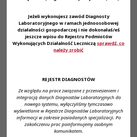
• Mają możliwość otworzenia i dofinansowania
specjalizacji. • Korzystają z pakietu benefitów m.in:
Jeżeli wykonujesz zawód Diagnosty
karty multisport, opieki medycznej, grupowego
Laboratoryjnego w ramach jednoosobowej
ubezpieczenia, zniżek na badania laboratoryjne,
działalności gospodarczej i nie dokonałaś/eś
kursów językowych on-line. • Biorą udział w
jeszcze wpisu do Rejestru Podmiotów
rekrutacjach wewnętrznych i programach poleceń
Wykonujących Działalność Leczniczą
sprawdź, co
pracowniczych.
należy zrobić
Zapraszamy do aplikowania za pośrednictwem
formularza:
REJESTR DIAGNOSTÓW
https://system.erecruiter.pl/FormTemplates/Recruitme
WebID=e90b7b4379a04bdb93e7e789ba658283
Ze względu na prace związane z przeniesieniem i
integracją danych Diagnostów Laboratoryjnych do
Miejsce zatrudnienia: os. Na Skarpie 66, Kraków
nowego systemu, wyłączyliśmy tymczasowo
wyświetlanie w Rejestrze Diagnostów Laboratoryjnych
Wymagane wykształcenie: wyższe
informacji w zakresie posiadanych specjalizacji. Po
Proponowane wynagrodzenie: gwarantowane
zakończeniu prac poinformujemy osobnym
komunikatem.
ustawowe wynagrodzenie