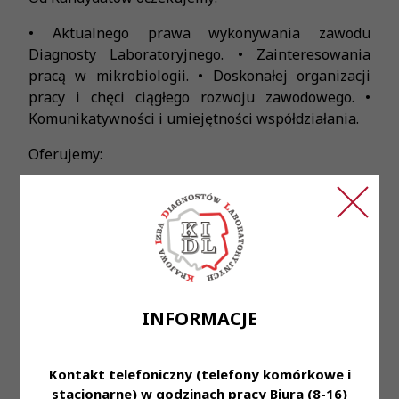
• Aktualnego prawa wykonywania zawodu
Diagnosty Laboratoryjnego. • Zainteresowania
pracą w mikrobiologii. • Doskonałej organizacji
pracy i chęci ciągłego rozwoju zawodowego. •
Komunikatywności i umiejętności współdziałania.
Oferujemy:
• Umowę o pracę na pełny etat. • Pracę w systemie
grafikowym od poniedziałku do niedzieli w
laboratorium mikrobiologicznym w Krakowie os.
Na Skarpie 66. • Pracę zwykle w godzinach
porannych od 7 (7:30, 8:00) - 14:35 ( 15:05, 15:35). •
Pracę w zespole specjalistów z różnych dziedzin
INFORMACJE
medycyny laboratoryjnej.
Nasi pracownicy na co dzień:
Kontakt telefoniczny (telefony komórkowe i
• Pracują w laboratoriach z najnowszą technologią.
stacjonarne) w godzinach pracy Biura (8-16)