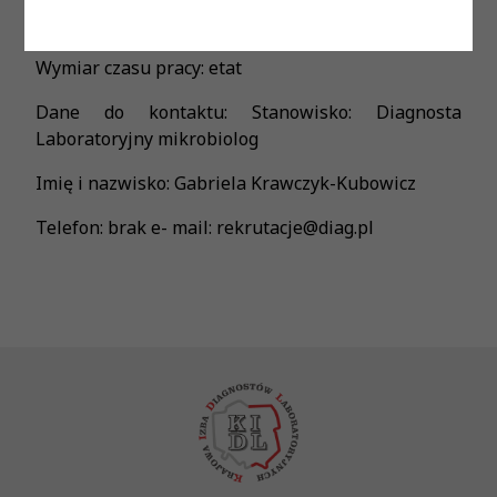
Forma zatrudnienia: umowa o pracę
Wymiar czasu pracy: etat
Dane do kontaktu: Stanowisko: Diagnosta
Laboratoryjny mikrobiolog
Imię i nazwisko: Gabriela Krawczyk-Kubowicz
Telefon: brak e- mail: rekrutacje@diag.pl