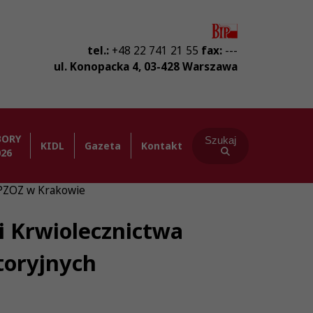
tel.:
+48 22 741 21 55
fax:
---
ul. Konopacka 4
,
03-428
Warszawa
BORY
Szukaj
KIDL
Gazeta
Kontakt
026
SPZOZ w Krakowie
i Krwiolecznictwa
toryjnych