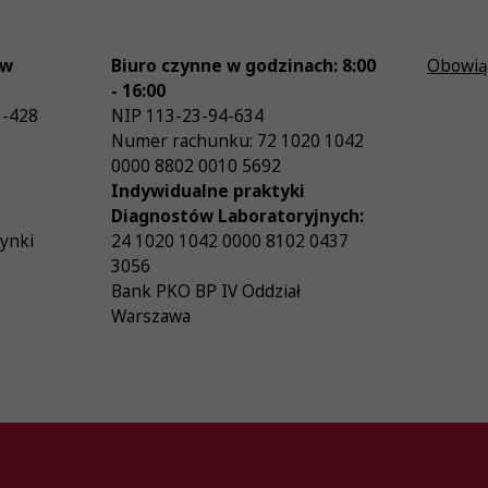
ów
Biuro czynne w godzinach: 8:00
Obowią
- 16:00
3-428
NIP
113-23-94-634
Numer rachunku: 72 1020 1042
0000 8802 0010 5692
Indywidualne praktyki
Diagnostów Laboratoryjnych:
zynki
24 1020 1042 0000 8102 0437
3056
Bank PKO BP IV Oddział
Warszawa
26