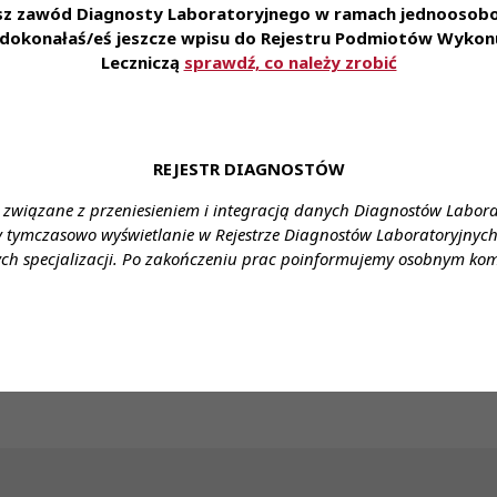
y), mile widziany tytuł specjalisty.
esz zawód Diagnosty Laboratoryjnego w ramach jednoosobow
e dokonałaś/eś jeszcze wpisu do Rejestru Podmiotów Wykonu
agrodzenie: w zależności od posiadanego stażu pracy i wyk
Leczniczą
sprawdź, co należy zrobić
 asystent 10555,00
nia: umowa o pracę
cy: pełny etat
REJESTR DIAGNOSTÓW
u: Stanowisko: młodszy asystent, asystent, starszy asyste
 związane z przeniesieniem i integracją danych Diagnostów Labor
y tymczasowo wyświetlanie w Rejestrze Diagnostów Laboratoryjnych 
ch specjalizacji. Po zakończeniu prac poinformujemy osobnym ko
 Monika Wolska
 160
ckik.pl