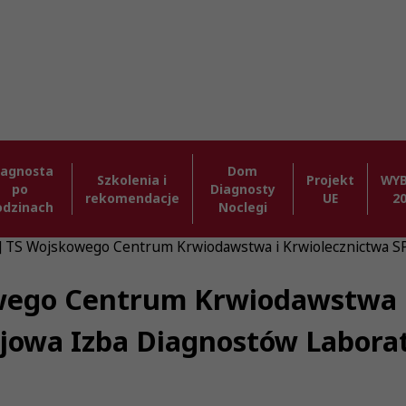
iagnosta
Dom
Szkolenia i
Projekt
WY
po
Diagnosty
rekomendacje
UE
2
odzinach
Noclegi
6] TS Wojskowego Centrum Krwiodawstwa i Krwiolecznictwa 
owego Centrum Krwiodawstwa 
ajowa Izba Diagnostów Labora