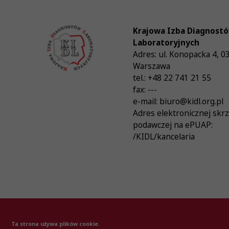
Krajowa Izba Diagnost
Laboratoryjnych
Adres:
ul. Konopacka 4
,
0
Warszawa
tel.:
+48 22 741 21 55
fax:
---
e-mail:
biuro@kidl.org.pl
Adres elektronicznej skr
podawczej na ePUAP:
/KIDL/kancelaria
© Krajowa Izba Diagnostów Laboratoryjnych 20
Ta strona używa plików cookie.