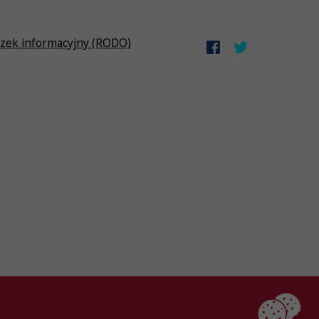
zek informacyjny (RODO)
Created by
AlterPage