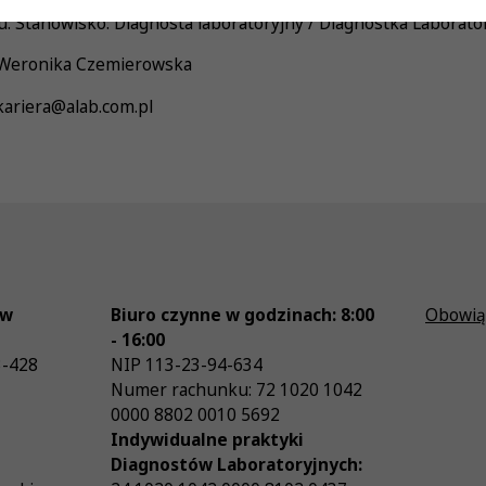
: Stanowisko: Diagnosta laboratoryjny / Diagnostka Laborato
: Weronika Czemierowska
 kariera@alab.com.pl
ów
Biuro czynne w godzinach: 8:00
Obowią
- 16:00
3-428
NIP
113-23-94-634
Numer rachunku: 72 1020 1042
0000 8802 0010 5692
Indywidualne praktyki
Diagnostów Laboratoryjnych: