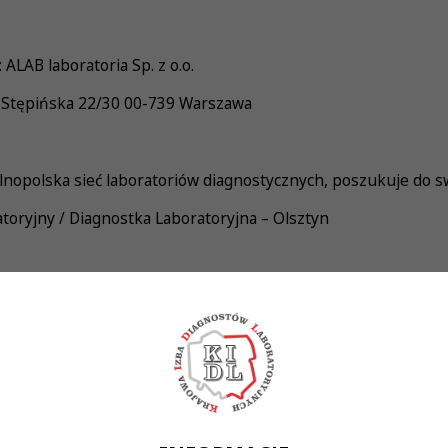
ALAB laboratoria Sp. z o.o.
 Stępińska 22/30 00-739 Warszawa
nopolska sieć laboratoriów diagnostycznych, poszukuje do s
toryjny / Diagnostka Laboratoryjna – Olsztyn
adań laboratoryjnych z zakresu diagnostyki laboratoryjne
obsługa aparatury i systemów laboratoryjnych • obsług
adzór nad dokumentacją laboratoryjną
Wykonywania Zawodu Diagnosty Laboratoryjnego • rozwinięte 
cja pracy • umiejętność pracy w zespole • zaangażowan