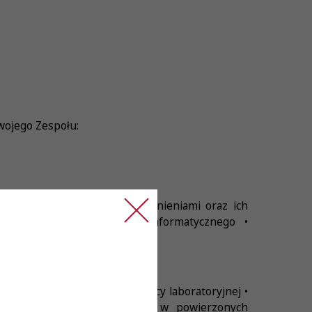
wojego Zespołu:
j zgodnie z uzyskanymi uprawnieniami oraz ich
a laboratoryjnego systemu informatycznego •
umiejętności manualne w pracy laboratoryjnej •
ie, dokładność i sumienność w powierzonych