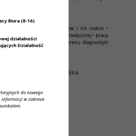
cy Biura (8-16)
sługi dla naszych Pracowników i ich rodzin •
korzystania z prywatnej opieki medycznej • pracę
ej działalności
najnowszej technologii z zakresu diagnostyki
jących Działalność
4bf02b2da5f247f586206cfa15fb53ca
atoryjnych do nowego
informacji w zakresie
munikatem.