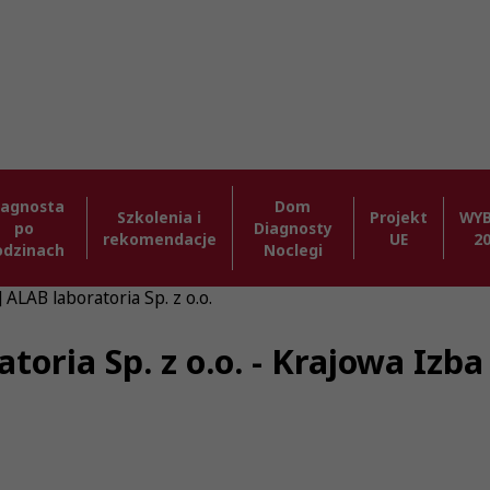
iagnosta
Dom
Szkolenia i
Projekt
WY
po
Diagnosty
rekomendacje
UE
2
odzinach
Noclegi
 ALAB laboratoria Sp. z o.o.
atoria Sp. z o.o. - Krajowa Iz