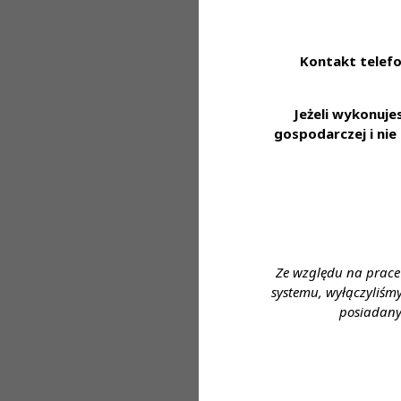
obowiązkach
Oferujemy:
Kontakt telefo
• stabilne zatr
dofinansowanie d
Jeżeli wykonuj
w nowoczesnym l
gospodarczej i ni
laboratoryjnej 
Zapraszamy do a
https://system.
Miejsce zatrudni
Ze względu na prace
Wymagane wykszt
systemu, wyłączyliśm
posiadany
Proponowane wyn
Forma zatrudnie
Wymiar czasu prac