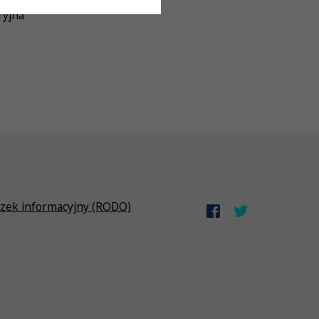
ryjna
zek informacyjny (RODO)