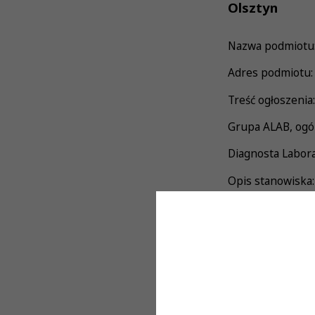
Olsztyn
Nazwa podmiotu: 
Adres podmiotu:
Treść ogłoszenia:
Grupa ALAB, ogól
Diagnosta Labora
Opis stanowiska:
• wykonywanie b
autoryzacja • 
prowadzenie i n
Wymagania:
• czynne Prawo 
dobra organiza