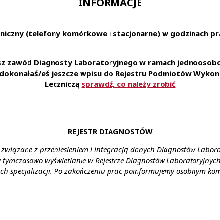
INFORMACJE
niczny (telefony komórkowe i stacjonarne) w godzinach pra
udnienie na podstawie umowy o pracę • zniżki na nasze u
o karty Multisport oraz ubezpieczenie na życie • możliwość 
esz zawód Diagnosty Laboratoryjnego w ramach jednoosobow
aboratorium pozwalającą na zapoznanie się i stosowanie 
e dokonałaś/eś jeszcze wpisu do Rejestru Podmiotów Wykonu
• styczność z szerokim spectrum przypadków medycznych
Leczniczą
sprawdź, co należy zrobić
plikowania za pośrednictwem formularza:
erecruiter.pl/FormTemplates/RecruitmentForm.aspx?WebID=
REJESTR DIAGNOSTÓW
enia: Olsztyn
 związane z przeniesieniem i integracją danych Diagnostów Labor
ałcenie: wyższe
y tymczasowo wyświetlanie w Rejestrze Diagnostów Laboratoryjnych 
ch specjalizacji. Po zakończeniu prac poinformujemy osobnym ko
agrodzenie: zgodnie z ustawą
nia: umowa o pracę
y: cały etat