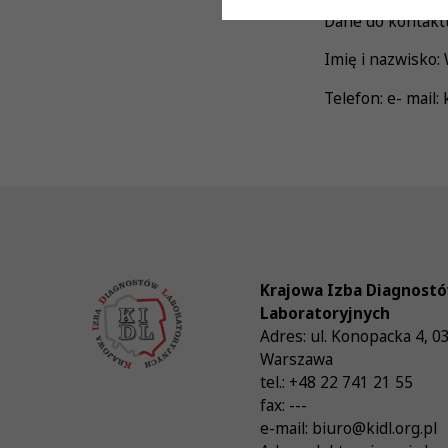
Dane do kontaktu
Imię i nazwisko
Telefon: e- mail:
Krajowa Izba Diagnost
Laboratoryjnych
Adres:
ul. Konopacka 4
,
0
Warszawa
tel.:
+48 22 741 21 55
fax:
---
e-mail:
biuro@kidl.org.pl