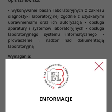
Opis stanowiska:
• wykonywanie badań laboratoryjnych z zakresu
diagnostyki laboratoryjnej zgodnie z uzyskanymi
uprawnieniami oraz ich autoryzacja • obsługa
aparatury i systemów laboratoryjnych • obsługa
laboratoryjnego systemu informatycznego •
prowadzenie i nadzór nad dokumentacją
laboratoryjną
Wymagania:
• czynne Prawo Wykonywania Zawodu Diagnosty
Laboratoryjnego • rozwinięte umiejętności
manualne w pracy laboratoryjnej • dobra
organizacja pracy • umiejętność pracy w zespole •
zaangażowanie, dokładność i sumienność w
powierzonych obowiązkach
INFORMACJE
Oferujemy: