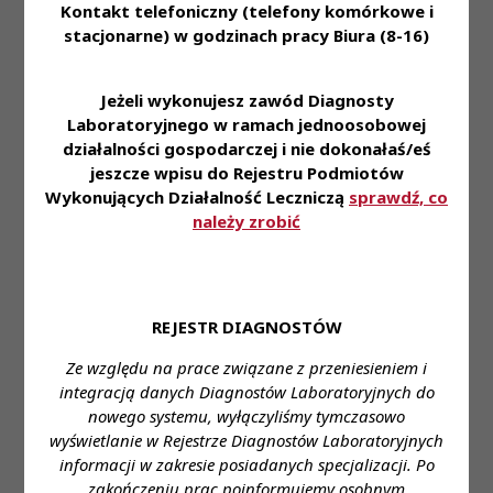
Kontakt telefoniczny (telefony komórkowe i
• stabilne zatrudnienie na podstawie umowy o
stacjonarne) w godzinach pracy Biura (8-16)
pracę • zniżki na nasze usługi dla naszych
Pracowników i ich rodzin • dofinansowanie do
karty Multisport oraz ubezpieczenie na życie •
Jeżeli wykonujesz zawód Diagnosty
możliwość korzystania z prywatnej opieki
Laboratoryjnego w ramach jednoosobowej
działalności gospodarczej i nie dokonałaś/eś
medycznej • pracę w nowoczesnym laboratorium
jeszcze wpisu do Rejestru Podmiotów
pozwalającą na zapoznanie się i stosowanie
Wykonujących Działalność Leczniczą
sprawdź, co
najnowszej technologii z zakresu diagnostyki
należy zrobić
laboratoryjnej • styczność z szerokim spectrum
przypadków medycznych
Zapraszamy do aplikowania za pośrednictwem
formularza:
REJESTR DIAGNOSTÓW
Ze względu na prace związane z przeniesieniem i
https://system.erecruiter.pl/FormTemplates/Recruitme
integracją danych Diagnostów Laboratoryjnych do
WebID=0c15614105fb4cb49c175d08c60303b1
nowego systemu, wyłączyliśmy tymczasowo
wyświetlanie w Rejestrze Diagnostów Laboratoryjnych
Miejsce zatrudnienia: Głogów, Gorzów
informacji w zakresie posiadanych specjalizacji. Po
Wielkopolski, Lubin, Poznań HCP
zakończeniu prac poinformujemy osobnym