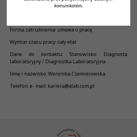
Wymagane wykształcenie: wyższe
komunikatem.
Proponowane wynagrodzenie: zgodnie z ustawą
Forma zatrudnienia: umowa o pracę
Wymiar czasu pracy: cały etat
Dane do kontaktu: Stanowisko: Diagnosta
laboratoryjny / Diagnostka Laboratoryjna
Imię i nazwisko: Weronika Czemierowska
Telefon: e- mail: kariera@alab.com.pl