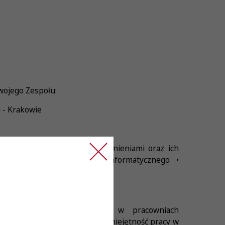
wojego Zespołu:
 - Krakowie
j zgodnie z uzyskanymi uprawnieniami oraz ich
a laboratoryjnego systemu informatycznego •
• doświadczenie zawodowe w pracowniach
 • dobra organizacja pracy • umiejętność pracy w