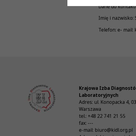
Dane do kontaktu
Imię i nazwisko:
Telefon: e- mail:
Krajowa Izba Diagnost
Laboratoryjnych
Adres:
ul. Konopacka 4
,
0
Warszawa
tel.:
+48 22 741 21 55
fax:
---
e-mail:
biuro@kidl.org.pl