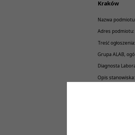
Kraków
Nazwa podmiotu: 
Adres podmiotu:
Treść ogłoszenia:
Grupa ALAB, ogól
Diagnosta Labora
Opis stanowiska:
• wykonywanie b
autoryzacja • 
prowadzenie i n
Wymagania:
• czynne Praw
mikrobiologiczny