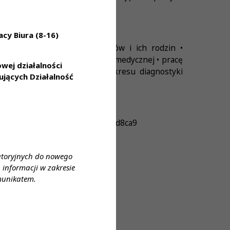
ach
cy Biura (8-16)
sługi dla naszych Pracowników i ich rodzin •
korzystania z prywatnej opieki medycznej • pracę
ej działalności
najnowszej technologii z zakresu diagnostyki
jących Działalność
=7c6d1408dba24ee893ac031bf36d8ca9
atoryjnych do nowego
informacji w zakresie
munikatem.