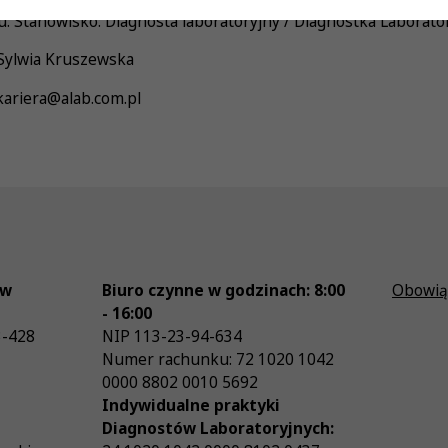
: Stanowisko: Diagnosta laboratoryjny / Diagnostka Laborator
 Sylwia Kruszewska
 kariera@alab.com.pl
ów
Biuro czynne w godzinach: 8:00
Obowią
- 16:00
3-428
NIP
113-23-94-634
Numer rachunku: 72 1020 1042
0000 8802 0010 5692
Indywidualne praktyki
Diagnostów Laboratoryjnych: