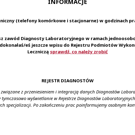
INFORMACJE
ażowanie, dokładność i sumienność w powierzonych obowiązk
niczny (telefony komórkowe i stacjonarne) w godzinach pra
udnienie na podstawie umowy o pracę • zniżki na nasze u
o karty Multisport oraz ubezpieczenie na życie • możliwość 
esz zawód Diagnosty Laboratoryjnego w ramach jednoosobow
aboratorium pozwalającą na zapoznanie się i stosowanie 
e dokonałaś/eś jeszcze wpisu do Rejestru Podmiotów Wykonu
• styczność z szerokim spectrum przypadków medycznych
Leczniczą
sprawdź, co należy zrobić
plikowania za pośrednictwem formularza:
erecruiter.pl/FormTemplates/RecruitmentForm.aspx?WebID
REJESTR DIAGNOSTÓW
enia: Kraków
 związane z przeniesieniem i integracją danych Diagnostów Labor
ałcenie: wyższe
y tymczasowo wyświetlanie w Rejestrze Diagnostów Laboratoryjnych 
ch specjalizacji. Po zakończeniu prac poinformujemy osobnym ko
agrodzenie: zgodnie z ustawą
nia: umowa o pracę
y: cały etat