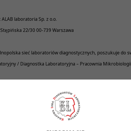
ALAB laboratoria Sp. z o.o.
 Stępińska 22/30 00-739 Warszawa
nopolska sieć laboratoriów diagnostycznych, poszukuje do s
toryjny / Diagnostka Laboratoryjna – Pracownia Mikrobiologii
adań laboratoryjnych z zakresu diagnostyki laboratoryjne
obsługa aparatury i systemów laboratoryjnych • obsług
adzór nad dokumentacją laboratoryjną
o Wykonywania Zawodu Diagnosty Laboratoryjnego 
ch • rozwinięte umiejętności manualne w pracy laboratoryjnej