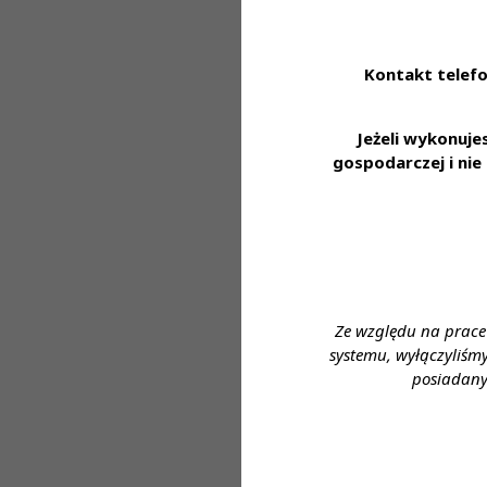
zespole • zaang
Oferujemy:
Kontakt telefo
• stabilne zatr
dofinansowanie d
Jeżeli wykonuj
w nowoczesnym l
gospodarczej i ni
laboratoryjnej 
Zapraszamy do a
https://system.
Miejsce zatrudni
Ze względu na prace
Wymagane wykszt
systemu, wyłączyliśm
posiadany
Proponowane wyn
Forma zatrudnie
Wymiar czasu prac