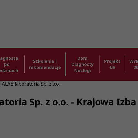
iagnosta
Dom
Szkolenia i
Projekt
WY
po
Diagnosty
rekomendacje
UE
2
odzinach
Noclegi
 ALAB laboratoria Sp. z o.o.
atoria Sp. z o.o. - Krajowa Iz