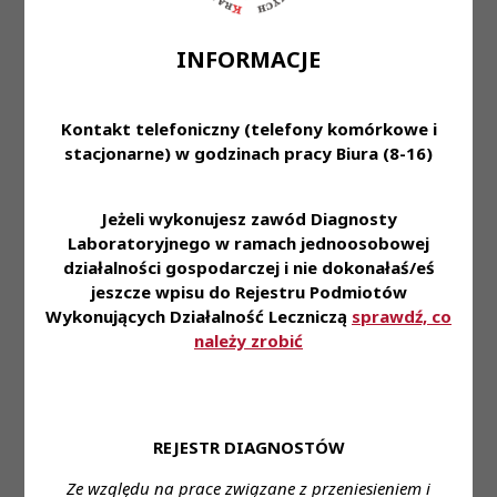
Funduszu Świadczeń Socjalnych • Upominek z
okazji urodzin • Inicjatywy i konkursy pracownicze,
INFORMACJE
dni tematyczne (np. Dzień Pizzy, Dzień Popcornu,
Tłusty Czwartek i wiele innych) • Możliwość
Kontakt telefoniczny (telefony komórkowe i
przystąpienia do ubezpieczenia grupowego na
stacjonarne) w godzinach pracy Biura (8-16)
życie • Dostęp do platformy umożliwiającej naukę
języka angielskiego • Dostęp do platformy
kafeteryjnej - to Ty wybierasz dla siebie benefity
Jeżeli wykonujesz zawód Diagnosty
w ramach przyznawanej co miesiąc puli punktów •
Laboratoryjnego w ramach jednoosobowej
Program Poleceń Pracowniczych z nagrodami
działalności gospodarczej i nie dokonałaś/eś
finansowymi • Perspektywę awansu w ramach
jeszcze wpisu do Rejestru Podmiotów
struktur wewnętrznych • Pracę w nowej
Wykonujących Działalność Leczniczą
sprawdź, co
należy zrobić
komfortowej i bezpiecznej przestrzeni • Miejsce
pracy: Wołomin, ul. Gdyńska 1/3.
Twoje doświadczenie i umiejętności mają u nas
znaczenie. Razem możemy osiągać więcej! 📩
REJESTR DIAGNOSTÓW
Aplikuj już teraz i zacznij nowy rozdział w Synevo!
Ze względu na prace związane z przeniesieniem i