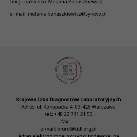
Imię i nazwisko: Melania Banaszkiewicz
e- mail: melania.banaszkiewicz@synevo.pl
Krajowa Izba Diagnostów Laboratoryjnych
Adres:
ul. Konopacka 4
,
03-428
Warszawa
tel.:
+48 22 741 21 55
fax:
---
e-mail:
biuro@kidl.org.pl
Adres elektronicznej skrzynki podawczej na