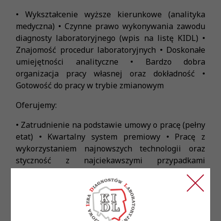
• Wykształcenie wyższe kierunkowe (analityka
medyczna) • Czynne prawo wykonywania zawodu
diagnosty laboratoryjnego (wpis na listę KIDL) •
Znajomość procedur laboratoryjnych • Doskonałe
umiejętności analityczne • Bardzo dobra
organizacja pracy własnej oraz dokładność •
Gotowość do pracy w trybie zmianowym
Oferujemy:
• Zatrudnienie na podstawie umowy o pracę (pełny
etat) • Kwartalny system premiowy • Pracę z
wykorzystaniem najnowszych technologii oraz
styczność z najciekawszymi przypadkami
medycznymi • Możliwość uzyskania
dofinansowania specjalizacji • Dofinansowanie do
prywatnej opieki medycznej lub karty Medicover
Sport • Zniżki na badania diagnostyczne dla Ciebie
i Twojej Rodziny • Dostęp do Zakładowego