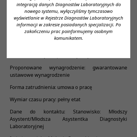
Zapraszamy do aplikowania na wybraną ofertę
integracją danych Diagnostów Laboratoryjnych do
nowego systemu, wyłączyliśmy tymczasowo
przez link:
wyświetlanie w Rejestrze Diagnostów Laboratoryjnych
https://form.erecruiter.pl/form/9331505a54f3405c861f
informacji w zakresie posiadanych specjalizacji. Po
zakończeniu prac poinformujemy osobnym
Miejsce zatrudnienia: Wołomin, ul. Gdyńska 1/3.
komunikatem.
Wymagane wykształcenie: wykształcenie wyższe
kierunkowe; czynne prawo wykonywania zawodu
Proponowane wynagrodzenie: gwarantowane
ustawowe wynagrodzenie
Forma zatrudnienia: umowa o pracę
Wymiar czasu pracy: pełny etat
Dane do kontaktu: Stanowisko: Młodszy
Asystent/Młodsza Asystentka Diagnostyki
Laboratoryjnej