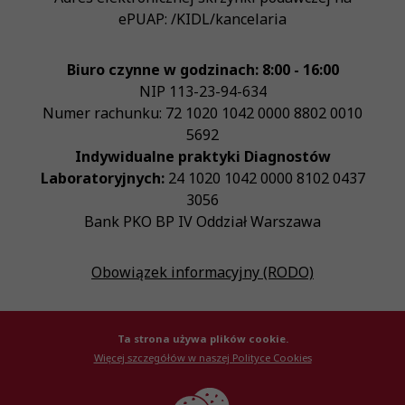
ePUAP:
/KIDL/kancelaria
Biuro czynne w godzinach: 8:00 - 16:00
NIP
113-23-94-634
Numer rachunku: 72 1020 1042 0000 8802 0010
5692
Indywidualne praktyki Diagnostów
Laboratoryjnych:
24 1020 1042 0000 8102 0437
3056
Bank PKO BP IV Oddział Warszawa
Obowiązek informacyjny (RODO)
Ta strona używa plików cookie.
Więcej szczegółów w naszej Polityce Cookies
© Krajowa Izba Diagnostów Laboratoryjnych 2026