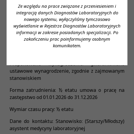
Ze względu na prace związane z przeniesieniem i
Pracę w dni powszednie w godzinach 7:30-15:05
integracją danych Diagnostów Laboratoryjnych do
Miejsce zatrudnienia: Pracownia Immunologii
nowego systemu, wyłączyliśmy tymczasowo
Leukocytów i Płytek Krwi
wyświetlanie w Rejestrze Diagnostów Laboratoryjnych
informacji w zakresie posiadanych specjalizacji. Po
Wymagane wykształcenie: wyższe medyczne
zakończeniu prac poinformujemy osobnym
kierunkowe: analityka medyczna, biologia,
komunikatem.
biotechnologia
Proponowane wynagrodzenie: gwarantowane
ustawowe wynagrodzenie, zgodnie z zajmowanym
stanowiskiem
Forma zatrudnienia: ½ etatu umowa o pracę na
zastępstwo od 01.01.2026 do 31.12.2026
Wymiar czasu pracy: ½ etatu
Dane do kontaktu: Stanowisko: (Starszy/Młodszy)
asystent medycyny laboratoryjnej