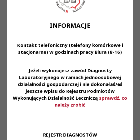
powierzonych zadań
Zapewniamy:
INFORMACJE
 Pracę w laboratorium naukowo-badawczym
wykonującym wysokospecjalistyczne badania z
zakresu: immunologicznych małopłytkowości i
Kontakt telefoniczny (telefony komórkowe i
granulocytopenii, konfliktów matczyno-płodowych
stacjonarne) w godzinach pracy Biura (8-16)
w zakresie antygenów płytek krwi i granulocytów,
niehemolitycznych niepożądanych reakcji
Jeżeli wykonujesz zawód Diagnosty
poprzetoczeniowych, w tym ostrego
Laboratoryjnego w ramach jednoosobowej
poprzetoczeniowego uszkodzenia płuc oraz
działalności gospodarczej i nie dokonałaś/eś
immunologicznych przyczyn oporności na
jeszcze wpisu do Rejestru Podmiotów
przetaczane koncentraty płytek krwi,
Wykonujących Działalność Leczniczą
sprawdź, co
małopłytkowości heparynozależnej,
należy zrobić
małopłytkowości rzekomej, niedoborów ekspresji
glikoprotein błonowych płytek krwi • Perspektywę
doskonalenia swoich umiejętności i zdobywania
nowych doświadczeń  Możliwość uczestniczenia
REJESTR DIAGNOSTÓW
w szkoleniach zewnętrznych i wewnętrznych; 