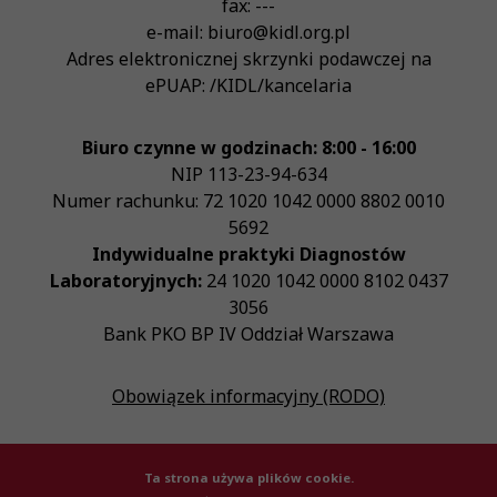
fax:
---
e-mail:
biuro@kidl.org.pl
Adres elektronicznej skrzynki podawczej na
ePUAP:
/KIDL/kancelaria
Biuro czynne w godzinach: 8:00 - 16:00
NIP
113-23-94-634
Numer rachunku: 72 1020 1042 0000 8802 0010
5692
Indywidualne praktyki Diagnostów
Laboratoryjnych:
24 1020 1042 0000 8102 0437
3056
Bank PKO BP IV Oddział Warszawa
Obowiązek informacyjny (RODO)
Ta strona używa plików cookie.