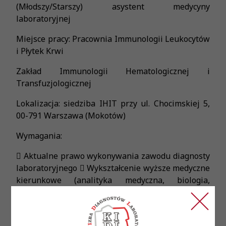
(Młodszy/Starszy) asystent medycyny
laboratoryjnej
Miejsce pracy: Pracownia Immunologii Leukocytów
i Płytek Krwi
Zakład Immunologii Hematologicznej i
Transfuzjologicznej
Lokalizacja: siedziba IHIT przy ul. Chocimskiej 5,
00-791 Warszawa (Mokotów)
Wymagania:
 Aktualne prawo wykonywania zawodu diagnosty
laboratoryjnego  Wykształcenie wyższe medyczne
kierunkowe (analityka medyczna, biologia,
biotechnologia)  Umiejętność pracy w zespole,
dobra organizacja pracy  Dokładność,
odpowiedzialność i rzetelność w wykonywaniu