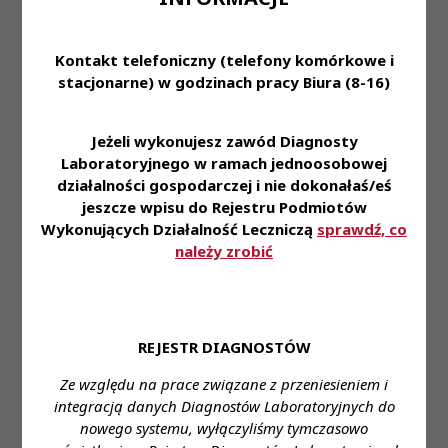
wykonywania zawodu diagnosty laboratoryjnego
oraz specjalizacja z zakresu immunologii
transfuzjologicznej
Kontakt telefoniczny (telefony komórkowe i
stacjonarne) w godzinach pracy Biura (8-16)
Proponowane wynagrodzenie: zgodnie z ustawą,
premia, dyżury medyczne
Jeżeli wykonujesz zawód Diagnosty
Forma zatrudnienia: umowa o pracę
Laboratoryjnego w ramach jednoosobowej
działalności gospodarczej i nie dokonałaś/eś
Wymiar czasu pracy: pełny etat
jeszcze wpisu do Rejestru Podmiotów
Wykonujących Działalność Leczniczą
sprawdź, co
Dane do kontaktu: Stanowisko: asystent/ młodszy
należy zrobić
asystent diagnostyki laboratoryjnej
Imię i nazwisko: Katarzyna Dąbrowska
Telefon: 227761514
REJESTR DIAGNOSTÓW
e- mail: sekretariat@szpitalonkologiczny.pl
Ze względu na prace związane z przeniesieniem i
integracją danych Diagnostów Laboratoryjnych do
nowego systemu, wyłączyliśmy tymczasowo