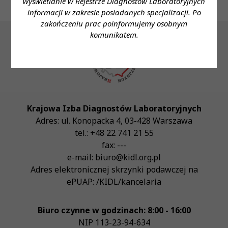
wyświetlanie w Rejestrze Diagnostów Laboratoryjnych
informacji w zakresie posiadanych specjalizacji. Po
zakończeniu prac poinformujemy osobnym
komunikatem.
Krajowa Izba Diagnostów Laboratoryjnych
Adres:
ul. Konopacka 4
,
03-428
Warszawa
tel.:
+48 22 741 21 55
fax:
---
e-mail:
biuro@kidl.org.pl
Adres elektronicznej skrzynki podawczej na
ePUAP:
/KIDL/kancelaria
Biuro czynne w godzinach: 8:00 - 16:00
NIP
113-23-94-634