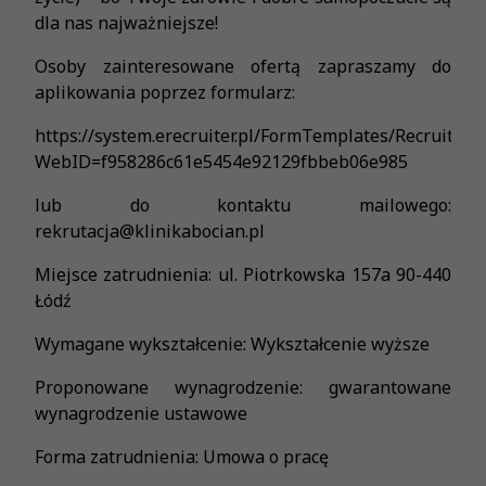
dla nas najważniejsze!
Osoby zainteresowane ofertą zapraszamy do
aplikowania poprzez formularz:
https://system.erecruiter.pl/FormTemplates/Recruitme
WebID=f958286c61e5454e92129fbbeb06e985
lub do kontaktu mailowego:
rekrutacja@klinikabocian.pl
Miejsce zatrudnienia: ul. Piotrkowska 157a 90-440
Łódź
Wymagane wykształcenie: Wykształcenie wyższe
Proponowane wynagrodzenie: gwarantowane
wynagrodzenie ustawowe
Forma zatrudnienia: Umowa o pracę