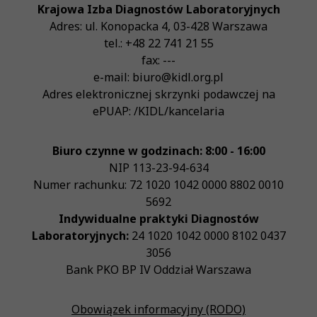
Krajowa Izba Diagnostów Laboratoryjnych
Adres:
ul. Konopacka 4
,
03-428
Warszawa
tel.:
+48 22 741 21 55
fax:
---
e-mail:
biuro@kidl.org.pl
Adres elektronicznej skrzynki podawczej na
ePUAP:
/KIDL/kancelaria
Biuro czynne w godzinach: 8:00 - 16:00
NIP
113-23-94-634
Numer rachunku: 72 1020 1042 0000 8802 0010
5692
Indywidualne praktyki Diagnostów
Laboratoryjnych:
24 1020 1042 0000 8102 0437
3056
Bank PKO BP IV Oddział Warszawa
Obowiązek informacyjny (RODO)