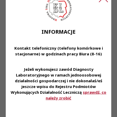
personelu zatrudnionego w laboratorium •
Obsługa systemu komputerowego •
Przygotowywanie, prowadzenie i monitorowanie
kompletności dokumentacji medycznej- we
współpracy z liderem diagnostów laboratoryjnych •
INFORMACJE
Dbałość o prawidłową komunikację z personelem
medycznym oraz innymi działami Kliniki (m.in.
Księgowości, Kadr, HR)
Kontakt telefoniczny (telefony komórkowe i
stacjonarne) w godzinach pracy Biura (8-16)
Wymagania:
• Ukończone studia magisterskie na kierunku
Jeżeli wykonujesz zawód Diagnosty
Analityka Medyczna • Ukończona specjalizacja z
Laboratoryjnego w ramach jednoosobowej
Laboratoryjnej Diagnostyki Medycznej • Aktualne
działalności gospodarczej i nie dokonałaś/eś
jeszcze wpisu do Rejestru Podmiotów
prawo wykonywania zawodu Diagnosty
Wykonujących Działalność Leczniczą
sprawdź, co
laboratoryjnego • Znajomość obsługi komputera
należy zrobić
oraz urządzeń laboratoryjnych • Umiejętność
radzenia sobie ze stresem • Wysoka
komunikatywność • Samodzielność,