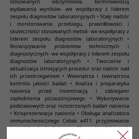
stosowanych odczynników, terminowością
wydawania wyników- we współpracy z liderem
zespołu diagnostów laboratoryjnych • Stały nadzór
i monitorowanie przebiegu, prawidłowości i
skuteczności stosowanych metod- we współpracy z
liderem zespołu diagnostów laboratoryjnych •
Rozwiązywanie problemów technicznych i
diagnostycznych- we współpracy z liderem zespołu
diagnostów laboratoryjnych • Tworzenie i
aktualizacja istniejących procedur oraz nadzór nad
ich przestrzeganiem • Wewnętrza i zewnętrzna
kontrola jakości badań • Analiza i preparatyka
nasienia przed inseminacją i zabiegami
zapłodnienia pozaustrojowego • Wykonywanie
podstawowych oraz rozszerzonych badań nasienia
• Krioprezerwacja nasienia • Obsługa analizatora
immunochemicznego Cobas e411: przyjmowanie
materiału do badań, weryfikowanie skierowań,
walidacja wyników • Prowadzenie szkoleń dla