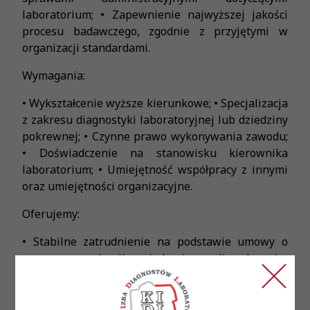
laboratorium; • Zapewnienie najwyższej jakości
procesu badawczego, zgodnie z przyjętymi w
organizacji standardami.
Wymagania:
• Wykształcenie wyższe kierunkowe; • Specjalizacja
z zakresu diagnostyki laboratoryjnej lub dziedziny
pokrewnej; • Czynne prawo wykonywania zawodu;
• Doświadczenie na stanowisku kierownika
laboratorium; • Umiejętność współpracy z innymi
oraz umiejętności organizacyjne.
Oferujemy:
• Stabilne zatrudnienie na podstawie umowy o
pracę w organizacji o wiodącej pozycji rynkowej; •
Ambitny i doświadczony zespół profesjonalistów; •
Pracę z wykorzystaniem najnowszych technologii
oraz styczność z najciekawszymi przypadkami