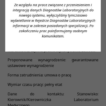
pracy: Kraków, ulica Ujastek 3.
Ze względu na prace związane z przeniesieniem i
integracją danych Diagnostów Laboratoryjnych do
Zapraszamy do aplikowania na wybraną ofertę
nowego systemu, wyłączyliśmy tymczasowo
przez link:
wyświetlanie w Rejestrze Diagnostów Laboratoryjnych
informacji w zakresie posiadanych specjalizacji. Po
https://form.erecruiter.pl/form/7b1a81c9f49246d1881f
zakończeniu prac poinformujemy osobnym
Miejsce zatrudnienia: Kraków, ulica Ujastek 3;
komunikatem.
Wymagane wykształcenie: wykształcenie wyższe
kierunkowe; czynne prawo wykonywania zawodu
Proponowane wynagrodzenie: gwarantowane
ustawowe wynagrodzenie
Forma zatrudnienia: umowa o pracę
Wymiar czasu pracy: pełny etat
Dane do kontaktu: Stanowisko:
Kierownik/Kierowniczka Laboratorium
Medycznego