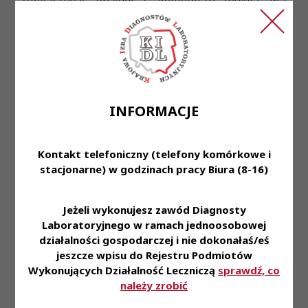
Office)  Znajomość j. angielskiego w stopniu
umożliwiającym korzystanie z literatury fachowej
 Mile widziane: wiedza z dziedziny diagnostyki
hematologicznej
Oferujemy:
INFORMACJE
 Umowę o pracę na zastępstwo  Ciekawą pracę
w zgranym zespole  Perspektywę doskonalenia
umiejętności i zdobywania nowych doświadczeń
Kontakt telefoniczny (telefony komórkowe i
stacjonarne) w godzinach pracy Biura (8-16)
Termin rozpoczęcia pracy: wrzesień 2025r.
Osoby zainteresowane prosimy o przesyłanie
Jeżeli wykonujesz zawód Diagnosty
aplikacji do dnia 30.09.2025 r. na adres mailowy:
Laboratoryjnego w ramach jednoosobowej
cytometr@ihit.waw.pl lub rekrutacja@ihit.waw.pl
działalności gospodarczej i nie dokonałaś/eś
jeszcze wpisu do Rejestru Podmiotów
Instytut zastrzega sobie prawo do kontaktu tylko z
Wykonujących Działalność Leczniczą
sprawdź, co
wybranymi kandydatami.
należy zrobić