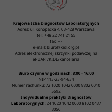
Krajowa Izba Diagnostów Laboratoryjnych
Adres:
ul. Konopacka 4
,
03-428
Warszawa
tel.:
+48 22 741 21 55
fax:
---
e-mail:
biuro@kidl.org.pl
Adres elektronicznej skrzynki podawczej na
ePUAP:
/KIDL/kancelaria
Biuro czynne w godzinach: 8:00 - 16:00
NIP
113-23-94-634
Numer rachunku: 72 1020 1042 0000 8802 0010
5692
Indywidualne praktyki Diagnostów
Laboratoryjnych:
24 1020 1042 0000 8102 0437
3056