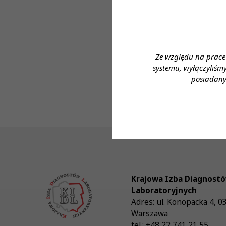
Forma zatrudnien
Wymiar czasu pra
Dane do kontaktu
Ze względu na prace
Imię i nazwisko:
systemu, wyłączyliśm
posiadany
Telefon: 723 183
Krajowa Izba Diagnost
Laboratoryjnych
Adres:
ul. Konopacka 4
,
0
Warszawa
tel.:
+48 22 741 21 55