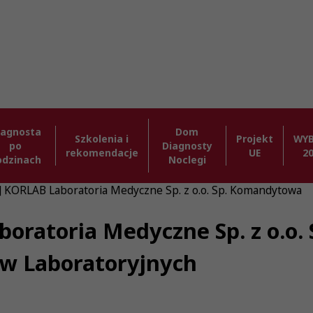
iagnosta
Dom
Szkolenia i
Projekt
WY
po
Diagnosty
rekomendacje
UE
2
odzinach
Noclegi
] KORLAB Laboratoria Medyczne Sp. z o.o. Sp. Komandytowa
boratoria Medyczne Sp. z o.o.
ów Laboratoryjnych