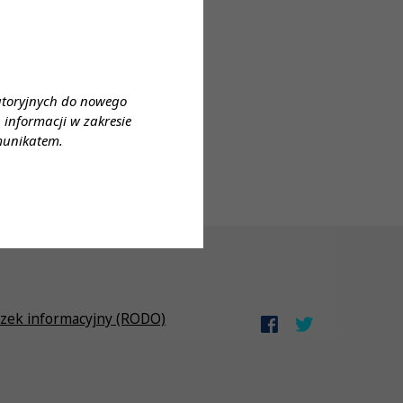
atoryjnych do nowego
informacji w zakresie
munikatem.
zek informacyjny (RODO)