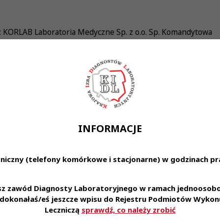
 KORLAB Laboratoria Medyczne Sp. z o.o. Sp. Komandytowa
41-712 Ruda Śląska, ul. Solskiego 15
ia Medyczne Sp. z o.o. Sp. Komandytowa zatrudni Diagnostę
nia zawodu Diagnosty Laboratoryjnego -uprawnienia serol
INFORMACJE
ienia: MYSŁOWICE - Medyczne Laboratorium Diagnostyczne
niczny (telefony komórkowe i stacjonarne) w godzinach pra
wicach, ul. Bytomska 41, 41-400 Mysłowice
łcenie: wyższe kierunkowe (uprawnienia serologiczne - mil
esz zawód Diagnosty Laboratoryjnego w ramach jednoosobow
e dokonałaś/eś jeszcze wpisu do Rejestru Podmiotów Wykonu
nagrodzenie: zgodne z ustawą
Leczniczą
sprawdź, co należy zrobić