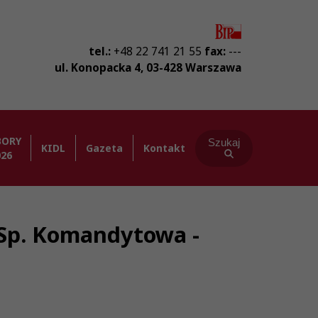
tel.:
+48 22 741 21 55
fax:
---
ul. Konopacka 4
,
03-428
Warszawa
BORY
Szukaj
KIDL
Gazeta
Kontakt
026
 Sp. Komandytowa -