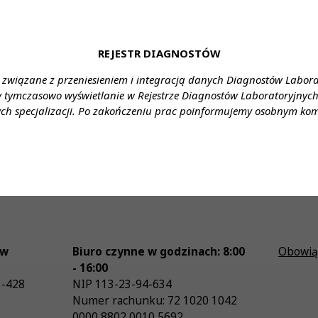
ia: do uzgodnienia
cy: cały etat/dyżury
REJESTR DIAGNOSTÓW
: Stanowisko: diagnosta laboratoryjny
 związane z przeniesieniem i integracją danych Diagnostów Labor
 Izabela Opyrchał-Konieczny
y tymczasowo wyświetlanie w Rejestrze Diagnostów Laboratoryjnych 
ch specjalizacji. Po zakończeniu prac poinformujemy osobnym ko
 276 e- mail: izabela.konieczny@korlab.pl
ów
Biuro czynne w godzinach: 8:00
Obowią
- 16:00
3-428
NIP
113-23-94-634
Numer rachunku: 72 1020 1042
0000 8802 0010 5692