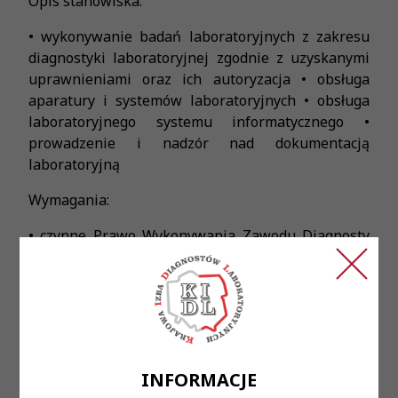
Opis stanowiska:
• wykonywanie badań laboratoryjnych z zakresu
diagnostyki laboratoryjnej zgodnie z uzyskanymi
uprawnieniami oraz ich autoryzacja • obsługa
aparatury i systemów laboratoryjnych • obsługa
laboratoryjnego systemu informatycznego •
prowadzenie i nadzór nad dokumentacją
laboratoryjną
Wymagania:
• czynne Prawo Wykonywania Zawodu Diagnosty
Laboratoryjnego • uprawnienia serologiczne •
rozwinięte umiejętności manualne w pracy
laboratoryjnej • dobra organizacja pracy •
umiejętność pracy w zespole • zaangażowanie,
dokładność i sumienność w powierzonych
obowiązkach
INFORMACJE