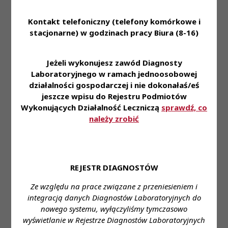
Oferujemy:
• stabilne zatrudnienie na podstawie umowy o
Kontakt telefoniczny (telefony komórkowe i
stacjonarne) w godzinach pracy Biura (8-16)
pracę • zniżki na nasze usługi dla naszych
Pracowników i ich rodzin • dofinansowanie do
karty Multisport oraz ubezpieczenie na życie •
Jeżeli wykonujesz zawód Diagnosty
możliwość korzystania z prywatnej opieki
Laboratoryjnego w ramach jednoosobowej
medycznej • pracę w nowoczesnym laboratorium
działalności gospodarczej i nie dokonałaś/eś
pozwalającą na zapoznanie się i stosowanie
jeszcze wpisu do Rejestru Podmiotów
najnowszej technologii z zakresu diagnostyki
Wykonujących Działalność Leczniczą
sprawdź, co
laboratoryjnej • styczność z szerokim spectrum
należy zrobić
przypadków medycznych
Zapraszamy do aplikowania za pośrednictwem
formularza:
REJESTR DIAGNOSTÓW
https://system.erecruiter.pl/FormTemplates/Recruitme
Ze względu na prace związane z przeniesieniem i
WebID=395fff0f6b5f4d319c6647cafe8d7861
integracją danych Diagnostów Laboratoryjnych do
nowego systemu, wyłączyliśmy tymczasowo
Miejsce zatrudnienia: Gdynia, Szczecinek, Dębno,
wyświetlanie w Rejestrze Diagnostów Laboratoryjnych