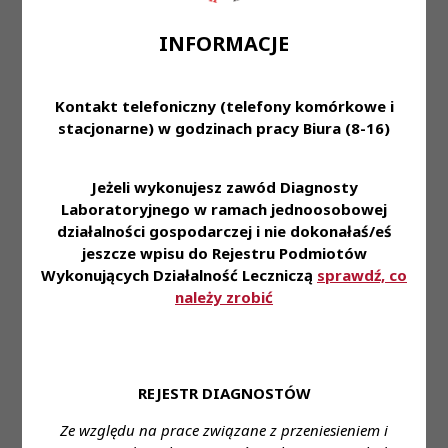
Wymagania:
INFORMACJE
wykształcenie wyższe kierunkowe
doświadczenie pracy w Laboratorium
Kontakt telefoniczny (telefony komórkowe i
Mikrobiologicznym min. 3-letnie
stacjonarne) w godzinach pracy Biura (8-16)
aktualne prawo wykonywania zawodu
diagnosty laboratoryjnego
Jeżeli wykonujesz zawód Diagnosty
umiejętność obsługi laboratoryjnych systemów
Laboratoryjnego w ramach jednoosobowej
działalności gospodarczej i nie dokonałaś/eś
informatycznych i elektronicznej książki
jeszcze wpisu do Rejestru Podmiotów
laboratoryjnej (Marcel, Proflab lub inne)
Wykonujących Działalność Leczniczą
sprawdź, co
komunikatywność i umiejętność pracy w
należy zrobić
zespole
samodzielność i odpowiedzialność za
powierzone zadania
REJESTR DIAGNOSTÓW
Oferujemy:
Ze względu na prace związane z przeniesieniem i
umowę na zastępstwo