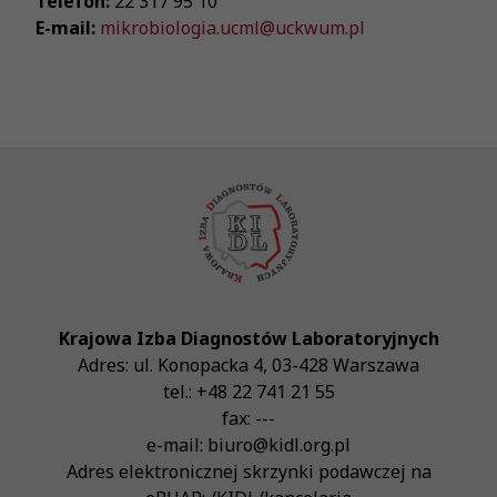
Telefon:
22 317 95 10
E-mail:
mikrobiologia.ucml@uckwum.pl
Krajowa Izba Diagnostów Laboratoryjnych
Adres:
ul. Konopacka 4
,
03-428
Warszawa
tel.:
+48 22 741 21 55
fax:
---
e-mail:
biuro@kidl.org.pl
Adres elektronicznej skrzynki podawczej na