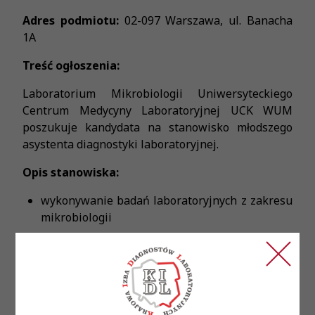
Adres podmiotu:
02-097 Warszawa, ul. Banacha
1A
Treść ogłoszenia:
Laboratorium Mikrobiologii Uniwersyteckiego
Centrum Medycyny Laboratoryjnej UCK WUM
poszukuje kandydata na stanowisko młodszego
asystenta diagnostyki laboratoryjnej.
Opis stanowiska:
wykonywanie badań laboratoryjnych z zakresu
mikrobiologii
autoryzacja badań
obsługa aparatury medycznej
obsługa laboratoryjnego systemu
informatycznego
prowadzenie dokumentacji laboratoryjnej