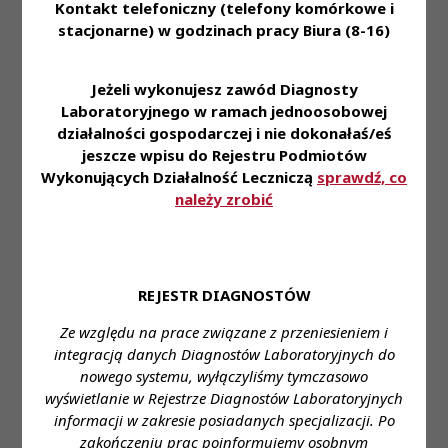
Kontakt telefoniczny (telefony komórkowe i
(możemy też zaproponować Ci umowę zlecenie lub
stacjonarne) w godzinach pracy Biura (8-16)
kontrakt). • Pracę od poniedziałku do piątku w
godzinach 7:00-14:35, 10:30-18:05 przy ul. Zawiszy
Czarnego 2. • Pakiet socjalny m.in: kartę MultiSport
Jeżeli wykonujesz zawód Diagnosty
lub Medicover Sport, prywatną opiekę medyczną,
Laboratoryjnego w ramach jednoosobowej
możliwość grupowego ubezpieczenia, zniżki na
działalności gospodarczej i nie dokonałaś/eś
jeszcze wpisu do Rejestru Podmiotów
badania laboratoryjne, kurs językowy online. •
Wykonujących Działalność Leczniczą
sprawdź, co
Możliwość otworzenia i dofinansowania
należy zrobić
specjalizacji.
Zapraszamy do aplikowania za pośrednictwem
formularza
REJESTR DIAGNOSTÓW
https://system.erecruiter.pl/FormTemplates/Recruitme
Ze względu na prace związane z przeniesieniem i
WebID=b394a26fcb7e4aceac8f00602804686a
integracją danych Diagnostów Laboratoryjnych do
Miejsce zatrudnienia: Kłodzko, ul. Zawiszy
nowego systemu, wyłączyliśmy tymczasowo
Czarnego 2
wyświetlanie w Rejestrze Diagnostów Laboratoryjnych
informacji w zakresie posiadanych specjalizacji. Po
Wymagane wykształcenie: wyższe
zakończeniu prac poinformujemy osobnym