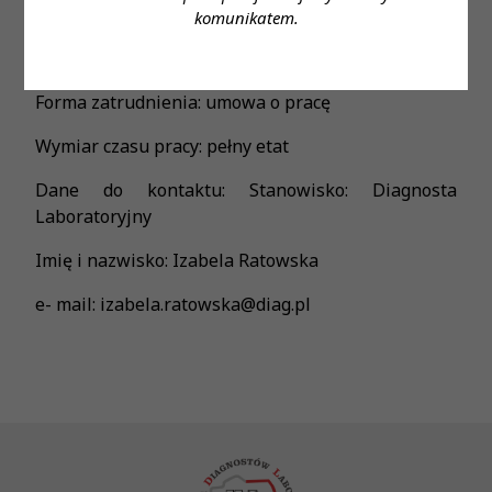
komunikatem.
Proponowane wynagrodzenie: gwarantowane
ustawowe wynagrodzenie
Forma zatrudnienia: umowa o pracę
Wymiar czasu pracy: pełny etat
Dane do kontaktu: Stanowisko: Diagnosta
Laboratoryjny
Imię i nazwisko: Izabela Ratowska
e- mail: izabela.ratowska@diag.pl