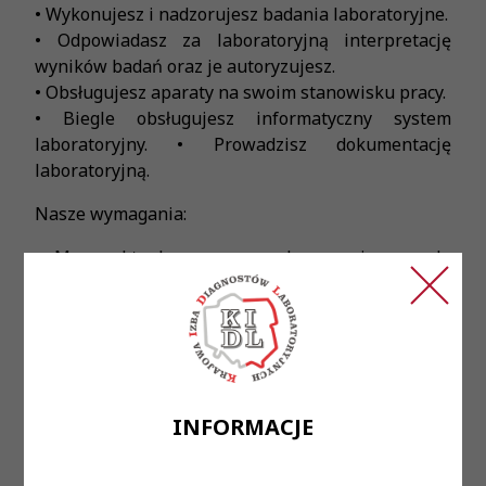
• Wykonujesz i nadzorujesz badania laboratoryjne.
• Odpowiadasz za laboratoryjną interpretację
wyników badań oraz je autoryzujesz.
• Obsługujesz aparaty na swoim stanowisku pracy.
• Biegle obsługujesz informatyczny system
laboratoryjny. • Prowadzisz dokumentację
laboratoryjną.
Nasze wymagania:
• Masz aktualne prawo wykonywania zawodu
Diagnosty Laboratoryjnego — warunek konieczny.
• Doskonale organizujesz swoją pracę i chcesz się
rozwijać zawodowo.
• Jesteś osobą komunikatywną i umiesz
współdziałać w zespole.
INFORMACJE
Oferujemy:
• Umowę o pracę w wymiarze pełnego etatu