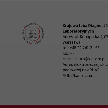
Krajowa Izba Diagnost
Laboratoryjnych
Adres:
ul. Konopacka 4
,
0
Warszawa
tel.:
+48 22 741 21 55
fax:
---
e-mail:
biuro@kidl.org.pl
Adres elektronicznej skr
podawczej na ePUAP:
/KIDL/kancelaria