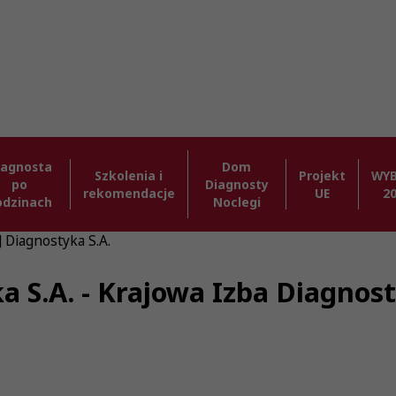
iagnosta
Dom
Szkolenia i
Projekt
WY
po
Diagnosty
rekomendacje
UE
2
odzinach
Noclegi
] Diagnostyka S.A.
ka S.A. - Krajowa Izba Diagno