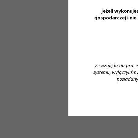
ubezpieczenia, z
Jeżeli wykonuj
Zapraszamy do a
gospodarczej i ni
https://system.
Miejsce zatrudnie
Wymagane wykszt
Proponowane wy
Ze względu na prace
systemu, wyłączyliśm
Forma zatrudnien
posiadany
Wymiar czasu pra
Dane do kontakt
Imię i nazwisko: