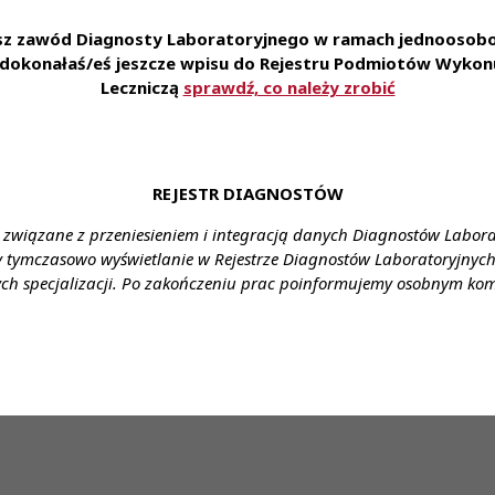
niżek na badania laboratoryjne, kursów językowych on-line •
esz zawód Diagnosty Laboratoryjnego w ramach jednoosobow
plikowania za pośrednictwem formularza:
e dokonałaś/eś jeszcze wpisu do Rejestru Podmiotów Wykonu
Leczniczą
sprawdź, co należy zrobić
erecruiter.pl/FormTemplates/RecruitmentForm.aspx?WebID
nia: ul. Armii Krajowej 22, Pińczów
ałcenie: wyższe
REJESTR DIAGNOSTÓW
nagrodzenie: gwarantowane ustawowe wynagrodzenie
 związane z przeniesieniem i integracją danych Diagnostów Labor
y tymczasowo wyświetlanie w Rejestrze Diagnostów Laboratoryjnych 
ia: umowa o pracę, kontrakt
ch specjalizacji. Po zakończeniu prac poinformujemy osobnym ko
cy: etat
u:
 Gabriela Krawczyk-Kubowicz e- mail: rekrutacje@diag.pl