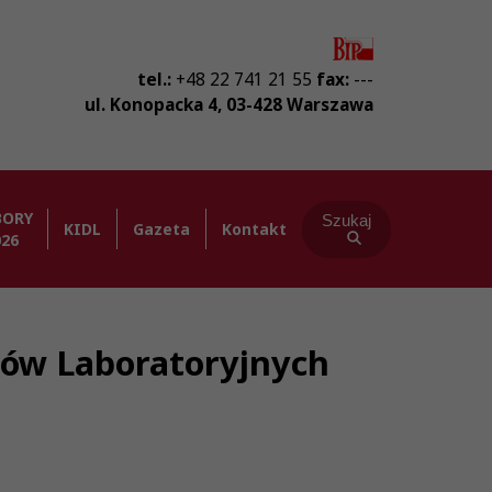
tel.:
+48 22 741 21 55
fax:
---
ul. Konopacka 4
,
03-428
Warszawa
BORY
Szukaj
KIDL
Gazeta
Kontakt
026
stów Laboratoryjnych