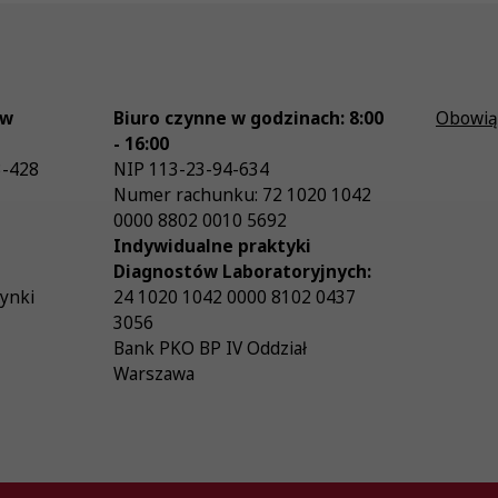
ów
Biuro czynne w godzinach: 8:00
Obowią
- 16:00
3-428
NIP
113-23-94-634
Numer rachunku: 72 1020 1042
0000 8802 0010 5692
Indywidualne praktyki
Diagnostów Laboratoryjnych:
zynki
24 1020 1042 0000 8102 0437
3056
Bank PKO BP IV Oddział
Warszawa