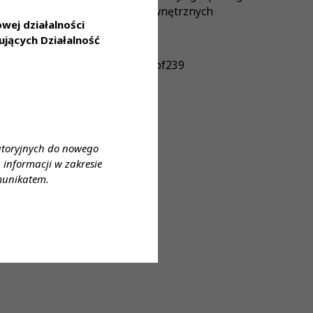
 Biorą udział w rekrutacjach wewnętrznych
ej działalności
jących Działalność
=1361f630013348c89bada2bf84fbf239
atoryjnych do nowego
informacji w zakresie
munikatem.