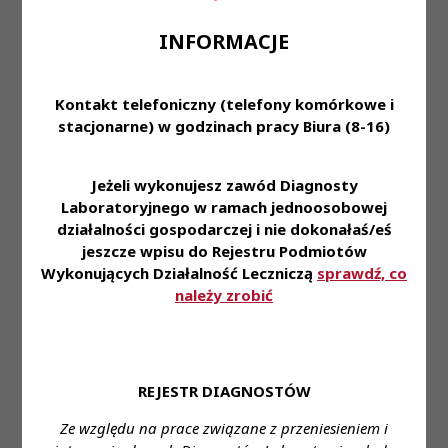
prawo wykonywania zawodu Diagnosty
Laboratoryjnego
INFORMACJE
dobra organizacja pracy
Osoby zainteresowane proszę o przesłanie CV na
Kontakt telefoniczny (telefony komórkowe i
adres:
kadry@szpital-sulecin.pl
stacjonarne) w godzinach pracy Biura (8-16)
Miejsce zatrudnienia:
SPZOZ Sulęcin –
Jeżeli wykonujesz zawód Diagnosty
laboratorium diagnostyczne
Laboratoryjnego w ramach jednoosobowej
Wymagane wykształcenie:
wyższe kierunkowe
działalności gospodarczej i nie dokonałaś/eś
jeszcze wpisu do Rejestru Podmiotów
Proponowane wynagrodzenie:
od 7 299 zł brutto
Wykonujących Działalność Leczniczą
sprawdź, co
do ---
należy zrobić
Forma zatrudnienia:
do uzgodnienia
Wymiar
czasu pracy:
pełen etat / dyżury
Stanowisko:
Diagnosta laboratoryjny
REJESTR DIAGNOSTÓW
Dane do kontaktu:
Imię i nazwisko:
mgr
Ze względu na prace związane z przeniesieniem i
Agnieszka Pęczkowska
Telefon:
95 755 9582
E-