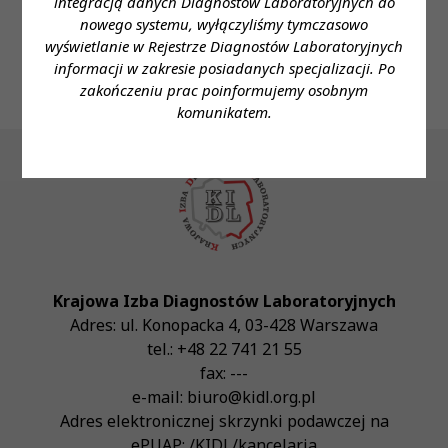
integracją danych Diagnostów Laboratoryjnych do
mail:
laboratorium@szpital-sulecin.pl
nowego systemu, wyłączyliśmy tymczasowo
wyświetlanie w Rejestrze Diagnostów Laboratoryjnych
informacji w zakresie posiadanych specjalizacji. Po
zakończeniu prac poinformujemy osobnym
komunikatem.
Krajowa Izba Diagnostów Laboratoryjnych
Adres:
ul. Konopacka 4
,
03-428
Warszawa
tel.:
+48 22 741 21 55
fax:
---
e-mail:
biuro@kidl.org.pl
Adres elektronicznej skrzynki podawczej na
ePUAP:
/KIDL/kancelaria