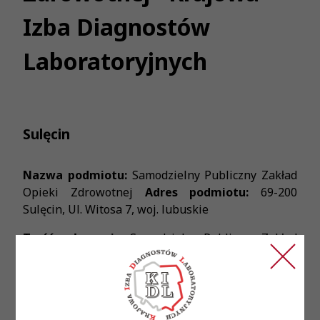
Izba Diagnostów
Laboratoryjnych
Sulęcin
Nazwa podmiotu:
Samodzielny Publiczny Zakład
Opieki Zdrowotnej
Adres podmiotu:
69-200
Sulęcin, Ul. Witosa 7, woj. lubuskie
Treść ogłoszenia:
Samodzielny Publiczny Zakład
Opieki Zdrowotnej w Sulęcinie pilnie zatrudni do
pracy na stanowisko diagnosty laboratoryjnego.
Wymagania: