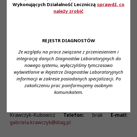
ubezpieczenie, zniżki na badania laboratoryjne,
Wykonujących Działalność Leczniczą
sprawdź, co
kursy językowe online · Biorą udział w
należy zrobić
rekrutacjach wewnętrznych
Zapraszamy do aplikowania za pośrednictwem
formularza:
REJESTR DIAGNOSTÓW
Formularz aplikacyjny
Ze względu na prace związane z przeniesieniem i
Miejsce zatrudnienia:
ul. Cegłowska 80,
integracją danych Diagnostów Laboratoryjnych do
nowego systemu, wyłączyliśmy tymczasowo
Warszawa
Wymagane wykształcenie:
wyższe
wyświetlanie w Rejestrze Diagnostów Laboratoryjnych
Proponowane wynagrodzenie:
gwarantowane
informacji w zakresie posiadanych specjalizacji. Po
ustawowe wynagrodzenie
Forma zatrudnienia:
zakończeniu prac poinformujemy osobnym
umowa o pracę lub kontrakt
Wymiar czasu pracy:
komunikatem.
etat
Stanowisko:
Diagnosta Laboratoryjny
Dane do kontaktu:
Imię i nazwisko:
Gabriela
Krawczyk-Kubowicz
Telefon:
brak
E-mail:
gabriela.krawczyk@diag.pl