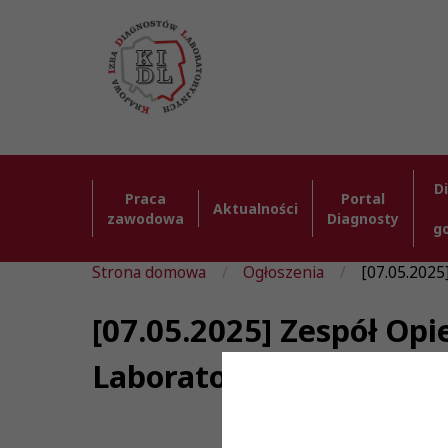
D
Praca
Portal
Aktualności
zawodowa
Diagnosty
g
Strona domowa
Ogłoszenia
[07.05.2025
[07.05.2025] Zespół Op
Laboratoryjnych