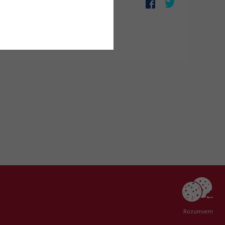
zek informacyjny (RODO)
Created by
AlterPage
Rozumiem