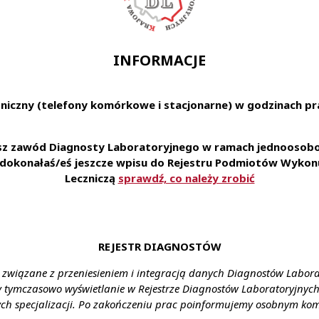
biologia)
u:
Zespół Opieki Zdrowotnej w Oławie (pracownia Mikrobiolo
INFORMACJE
 Oława, ul. Baczyńskiego 1
ia:
Zatrudnimy diagnostę laboratoryjnego na stanowisko 
niczny (telefony komórkowe i stacjonarne) w godzinach pra
nia zawodu do Pracowni Mikrobiologii.
ienia:
Zespół Opieki Zdrowotnej w Oławie (pracownia Mikro
esz zawód Diagnosty Laboratoryjnego w ramach jednoosobow
 z aktualnym prawem wykonywania zawodu
Proponowane
e dokonałaś/eś jeszcze wpisu do Rejestru Podmiotów Wykonu
mowa o pracę
Wymiar czasu pracy:
Pełny etat
Stanow
Leczniczą
sprawdź, co należy zrobić
 nazwisko: Maria Kamińska Telefon: 71 301 13 64 E-mail:
m.ka
REJESTR DIAGNOSTÓW
 związane z przeniesieniem i integracją danych Diagnostów Labor
y tymczasowo wyświetlanie w Rejestrze Diagnostów Laboratoryjnych 
ch specjalizacji. Po zakończeniu prac poinformujemy osobnym ko