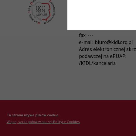
Krajowa Izba Diagnost
Laboratoryjnych
Adres:
ul. Konopacka 4
,
0
Warszawa
tel.:
+48 22 741 21 55
fax:
---
e-mail:
biuro@kidl.org.pl
Adres elektronicznej skr
podawczej na ePUAP:
/KIDL/kancelaria
© Krajowa Izba Diagnostów Laboratoryjnych 20
Ta strona używa plików cookie.
Więcej szczegółów w naszej Polityce Cookies