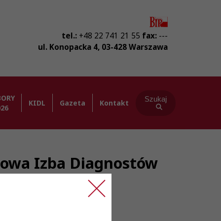
tel.:
+48 22 741 21 55
fax:
---
ul. Konopacka 4
,
03-428
Warszawa
BORY
Szukaj
KIDL
Gazeta
Kontakt
026
ajowa Izba Diagnostów