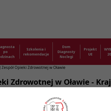
iagnosta
Dom
Szkolenia i
Projekt
WY
po
Diagnosty
rekomendacje
UE
2
odzinach
Noclegi
] Zespół Opieki Zdrowotnej w Oławie
ieki Zdrowotnej w Oławie - Kr