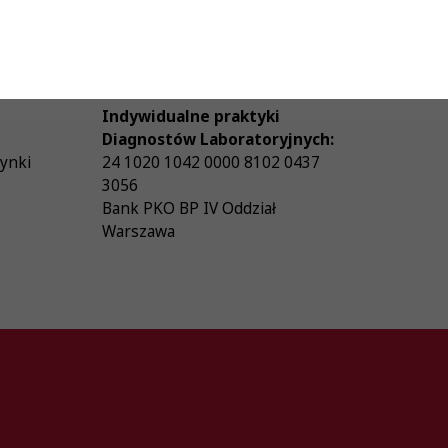
ów
Biuro czynne w godzinach: 8:00
Obowią
- 16:00
3-428
NIP
113-23-94-634
Numer rachunku: 72 1020 1042
0000 8802 0010 5692
Indywidualne praktyki
Diagnostów Laboratoryjnych:
zynki
24 1020 1042 0000 8102 0437
3056
Bank PKO BP IV Oddział
Warszawa
26