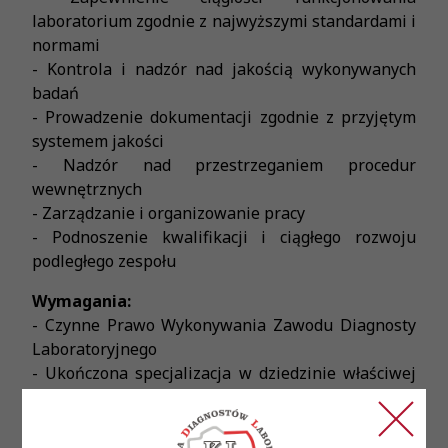
laboratorium zgodnie z najwyższymi standardami i
normami
- Kontrola i nadzór nad jakością wykonywanych
badań
- Prowadzenie dokumentacji zgodnie z przyjętym
systemem jakości
- Nadzór nad przestrzeganiem procedur
wewnętrznych
- Zarządzanie i organizowanie pracy
- Podnoszenie kwalifikacji i ciągłego rozwoju
podległego zespołu
Wymagania:
- Czynne Prawo Wykonywania Zawodu Diagnosty
Laboratoryjnego
- Ukończona specjalizacja w dziedzinie właściwej
dla Diagnostów Laboratoryjnych
- Doświadczenie w pracy w laboratorium
diagnostycznym