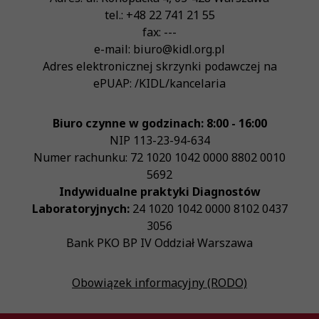
tel.:
+48 22 741 21 55
fax:
---
e-mail:
biuro@kidl.org.pl
Adres elektronicznej skrzynki podawczej na
ePUAP:
/KIDL/kancelaria
Biuro czynne w godzinach: 8:00 - 16:00
NIP
113-23-94-634
Numer rachunku: 72 1020 1042 0000 8802 0010
5692
Indywidualne praktyki Diagnostów
Laboratoryjnych:
24 1020 1042 0000 8102 0437
3056
Bank PKO BP IV Oddział Warszawa
Obowiązek informacyjny (RODO)