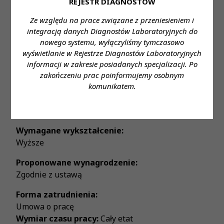
REJESTR DIAGNOSTÓW
ubezpieczenie na życie
Ze względu na prace związane z przeniesieniem i
- Możliwość korzystania z prywatnej opieki
integracją danych Diagnostów Laboratoryjnych do
medycznej
nowego systemu, wyłączyliśmy tymczasowo
wyświetlanie w Rejestrze Diagnostów Laboratoryjnych
Zapraszamy do aplikowania za pośrednictwem
informacji w zakresie posiadanych specjalizacji. Po
formularza:
zakończeniu prac poinformujemy osobnym
Kliknij tutaj, aby aplikować
komunikatem.
Miejsce zatrudnienia:
Warszawa Kopernika
Wymagane wykształcenie:
Wyższe
Proponowane wynagrodzenie:
Zgodnie z ustawą
Forma zatrudnienia:
Umowa o pracę
Wymiar czasu pracy:
Cały etat