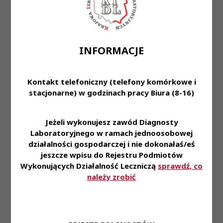
- Umiejętności zarządzania zespołem
- Rozwinięte zdolności komunikacyjne (przy
obsłudze pacjenta oraz klienta)
- Umiejętności obsługi komputera – MS Word, MS
INFORMACJE
Excel
- Bardzo dobra organizacja pracy własnej oraz
Kontakt telefoniczny (telefony komórkowe i
podległego zespołu
stacjonarne) w godzinach pracy Biura (8-16)
- Zaangażowanie w wykonywane obowiązki
Oferujemy:
Jeżeli wykonujesz zawód Diagnosty
- Stabilne zatrudnienie na podstawie umowy o
Laboratoryjnego w ramach jednoosobowej
pracę
działalności gospodarczej i nie dokonałaś/eś
- Pracę na najnowocześniejszym sprzęcie
jeszcze wpisu do Rejestru Podmiotów
diagnostycznym dostępnym na rynku
Wykonujących Działalność Leczniczą
sprawdź, co
- Duży stopień samodzielności i odpowiedzialności
należy zrobić
- Możliwość podnoszenia kwalifikacji zawodowych
- Zniżki na nasze usługi dla naszych Pracowników i
ich rodzin
- Dofinansowanie do karty Multisport oraz