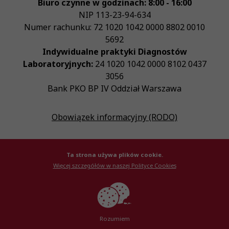
Biuro czynne w godzinach: 8:00 - 16:00
NIP
113-23-94-634
Numer rachunku: 72 1020 1042 0000 8802 0010
5692
Indywidualne praktyki Diagnostów
Laboratoryjnych:
24 1020 1042 0000 8102 0437
3056
Bank PKO BP IV Oddział Warszawa
Obowiązek informacyjny (RODO)
Ta strona używa plików cookie.
Więcej szczegółów w naszej Polityce Cookies
© Krajowa Izba Diagnostów Laboratoryjnych 2026
Created by
AlterPage
Rozumiem