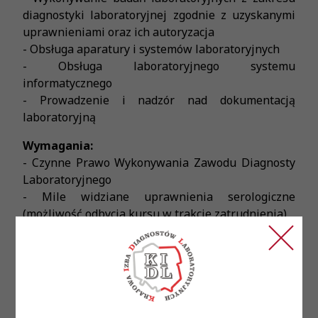
diagnostyki laboratoryjnej zgodnie z uzyskanymi
uprawnieniami oraz ich autoryzacja
- Obsługa aparatury i systemów laboratoryjnych
- Obsługa laboratoryjnego systemu
informatycznego
- Prowadzenie i nadzór nad dokumentacją
laboratoryjną
Wymagania:
- Czynne Prawo Wykonywania Zawodu Diagnosty
Laboratoryjnego
- Mile widziane uprawnienia serologiczne
(możliwość odbycia kursu w trakcie zatrudnienia)
- Rozwinięte umiejętności manualne w pracy
laboratoryjnej
- Dobra organizacja pracy
- Umiejętność pracy w zespole
- Zaangażowanie, dokładność i sumienność w
powierzonych obowiązkach