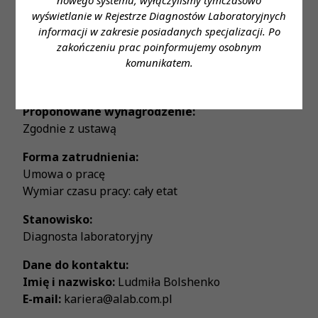
wyświetlanie w Rejestrze Diagnostów Laboratoryjnych
Miejsce zatrudnienia:
informacji w zakresie posiadanych specjalizacji. Po
Poznań HCP
zakończeniu prac poinformujemy osobnym
komunikatem.
Wymagane wykształcenie:
Wyższe
Proponowane wynagrodzenie:
Zgodnie z ustawą
Forma zatrudnienia:
Umowa o pracę
Wymiar czasu pracy: cały etat
Stanowisko:
Diagnosta laboratoryjny
Dane do kontaktu:
Imię i nazwisko:
Ludmiła Bolshenko
E-mail:
kariera@alab.com.pl