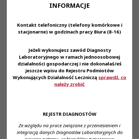
INFORMACJE
Oferujemy:
- Stabilne zatrudnienie na podstawie umowy o
Kontakt telefoniczny (telefony komórkowe i
pracę
stacjonarne) w godzinach pracy Biura (8-16)
- Zniżki na nasze usługi dla naszych pracowników i
ich rodzin
- Dofinansowanie do karty Multisport oraz
Jeżeli wykonujesz zawód Diagnosty
ubezpieczenie na życie
Laboratoryjnego w ramach jednoosobowej
- Możliwość korzystania z prywatnej opieki
działalności gospodarczej i nie dokonałaś/eś
jeszcze wpisu do Rejestru Podmiotów
medycznej
Wykonujących Działalność Leczniczą
sprawdź, co
- Pracę w nowoczesnym laboratorium pozwalającą
należy zrobić
na zapoznanie się i stosowanie najnowszej
technologii z zakresu diagnostyki laboratoryjnej
- Styczność z szerokim spektrum przypadków
medycznych
REJESTR DIAGNOSTÓW
Zapraszamy do aplikowania za pośrednictwem
Ze względu na prace związane z przeniesieniem i
formularza:
integracją danych Diagnostów Laboratoryjnych do
Formularz aplikacyjny
nowego systemu, wyłączyliśmy tymczasowo