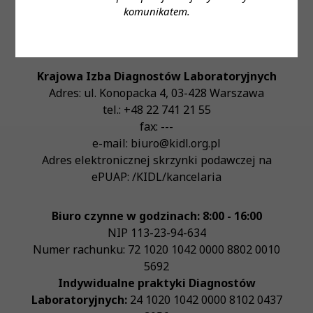
komunikatem.
Krajowa Izba Diagnostów Laboratoryjnych
Adres:
ul. Konopacka 4
,
03-428
Warszawa
tel.:
+48 22 741 21 55
fax:
---
e-mail:
biuro@kidl.org.pl
Adres elektronicznej skrzynki podawczej na
ePUAP:
/KIDL/kancelaria
Biuro czynne w godzinach: 8:00 - 16:00
NIP
113-23-94-634
Numer rachunku: 72 1020 1042 0000 8802 0010
5692
Indywidualne praktyki Diagnostów
Laboratoryjnych:
24 1020 1042 0000 8102 0437