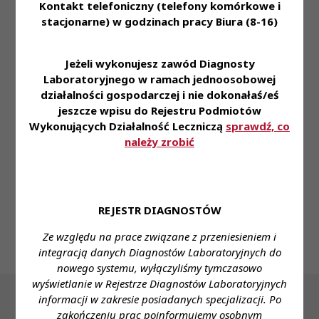
Kontakt telefoniczny (telefony komórkowe i
Aktualne uprawnienia serologiczne
stacjonarne) w godzinach pracy Biura (8-16)
Proponowane wynagrodzenie:
Do ustalenia
Jeżeli wykonujesz zawód Diagnosty
Laboratoryjnego w ramach jednoosobowej
Forma zatrudnienia:
działalności gospodarczej i nie dokonałaś/eś
Umowa zlecenie, działalność
jeszcze wpisu do Rejestru Podmiotów
Wykonujących Działalność Leczniczą
sprawdź, co
Dane do kontaktu:
należy zrobić
Imię i nazwisko:
Katarzyna Dąbrowska
Telefon:
227661536
E-mail:
katarzyna.dabrowska@szpitalonkologiczny.pl
REJESTR DIAGNOSTÓW
Ze względu na prace związane z przeniesieniem i
integracją danych Diagnostów Laboratoryjnych do
nowego systemu, wyłączyliśmy tymczasowo
wyświetlanie w Rejestrze Diagnostów Laboratoryjnych
informacji w zakresie posiadanych specjalizacji. Po
zakończeniu prac poinformujemy osobnym