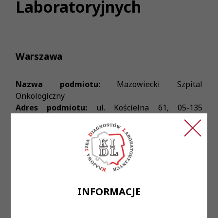
Laboratoryjnych
Warszawa
Nazwa podmiotu:
Mazowiecki Szpital
Onkologiczny
Adres podmiotu:
ul. Kościelna 61, 05-135
Wieliszew
Treść ogłoszenia:
Poszukujemy diagnosty laboratoryjnego na dyżury
medyczne
Miejsce zatrudnienia:
INFORMACJE
Mazowiecki Szpital Onkologiczny w Wieliszewie
Wymagane wykształcenie: