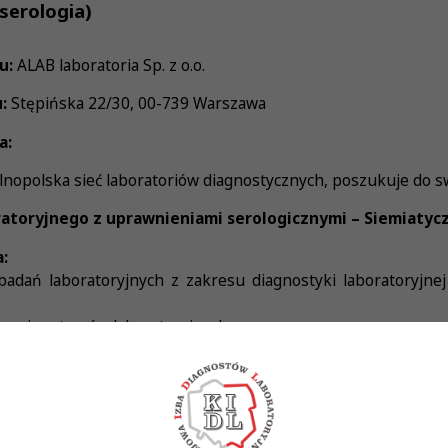
serologia)
u:
ALAB laboratoria Sp. z o.o.
:
Stępińska 22/30, 00-739 Warszawa
a:
nopolska sieć laboratoriów diagnostycznych, poszukuje do s
ratoryjnego z uprawnieniami serologicznymi – Siemiatyc
:
adań laboratoryjnych z zakresu diagnostyki laboratoryjne
ury i systemów laboratoryjnych
atoryjnego systemu informatycznego
nadzór nad dokumentacją laboratoryjną
Wykonywania Zawodu Diagnosty Laboratoryjnego