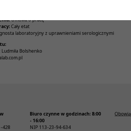
ynagrodzenie:
Zgodnie z ustawą
enia:
Umowa o pracę
racy:
Cały etat
gnosta laboratoryjny z uprawnieniami serologicznymi
tu:
:
Ludmiła Bolshenko
lab.com.pl
ów
Biuro czynne w godzinach: 8:00
Obowią
- 16:00
3-428
NIP
113-23-94-634