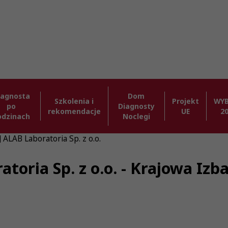
iagnosta
Dom
Szkolenia i
Projekt
WY
po
Diagnosty
rekomendacje
UE
2
odzinach
Noclegi
 ALAB Laboratoria Sp. z o.o.
atoria Sp. z o.o. - Krajowa Iz