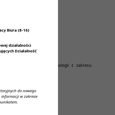
cy Biura (8-16)
ej działalności
jących Działalność
stosowanie najnowszej technologii z zakresu
atoryjnych do nowego
informacji w zakresie
munikatem.