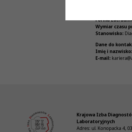
Proponowane w
Forma zatrudni
Wymiar czasu p
Stanowisko:
Dia
Dane do kontak
Imię i nazwisko
E-mail:
kariera@a
Krajowa Izba Diagnost
Laboratoryjnych
Adres:
ul. Konopacka 4
,
0