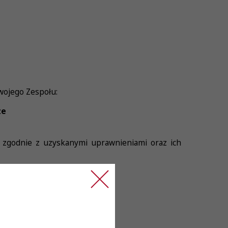
wojego Zespołu:
ze
j zgodnie z uzyskanymi uprawnieniami oraz ich