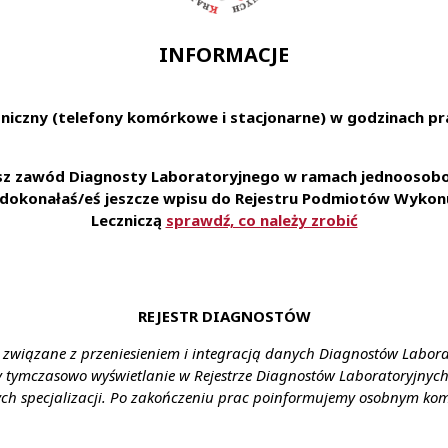
rologiczne
ejętności manualne w pracy laboratoryjnej
INFORMACJE
cja pracy
acy w zespole
, dokładność i sumienność w powierzonych obowiązkach
niczny (telefony komórkowe i stacjonarne) w godzinach pra
dnienie na podstawie umowy o pracę
esz zawód Diagnosty Laboratoryjnego w ramach jednoosobow
 usługi dla naszych Pracowników i ich rodzin
e dokonałaś/eś jeszcze wpisu do Rejestru Podmiotów Wykonu
 do karty Multisport oraz ubezpieczenie na życie
Leczniczą
sprawdź, co należy zrobić
ystania z prywatnej opieki medycznej
czesnym laboratorium pozwalającą na zapoznanie się i 
ratoryjnej
zerokim spectrum przypadków medycznych
REJESTR DIAGNOSTÓW
plikowania za pośrednictwem formularza:
 związane z przeniesieniem i integracją danych Diagnostów Labor
y tymczasowo wyświetlanie w Rejestrze Diagnostów Laboratoryjnych 
ch specjalizacji. Po zakończeniu prac poinformujemy osobnym ko
ienia:
Siemiatycze
ztałcenie:
Wyższe