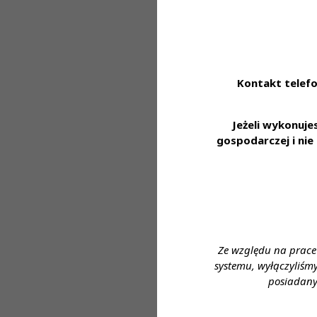
- Uprawnienia se
- Rozwinięte umi
- Dobra organiza
- Umiejętność pr
- Zaangażowanie
Kontakt telefo
Oferujemy:
- Stabilne zatru
Jeżeli wykonuj
- Zniżki na nasze
gospodarczej i ni
- Dofinansowanie
- Możliwość korz
- Pracę w nowo
diagnostyki labo
- Styczność z s
Zapraszamy do a
Ze względu na prace
APLIKUJ
systemu, wyłączyliśm
posiadany
Miejsce zatrudn
Wymagane wyks