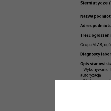
Siemiatycze (
Nazwa podmiot
Adres podmiotu
Treść ogłoszeni
Grupa ALAB, ogól
Diagnosty labo
Opis stanowiska
- Wykonywanie b
autoryzacja
- Obsługa aparat
- Obsługa labor
- Prowadzenie i 
Wymagania:
- Czynne Prawo 