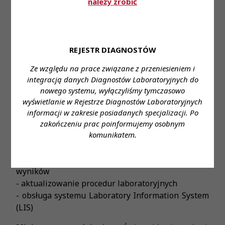
należy zrobić
wyników, które dostarczamy
- doświadczenie w pracy w laboratorium
diagnostycznym
- chęć rozwoju - oferujemy wsparcie w edukacji i
REJESTR DIAGNOSTÓW
liczne możliwości szkoleń
Ze względu na prace związane z przeniesieniem i
Zakres obowiązków:
integracją danych Diagnostów Laboratoryjnych do
- organizacja pracy pracowni
nowego systemu, wyłączyliśmy tymczasowo
- nadzór nad wiarygodnością procesu
wyświetlanie w Rejestrze Diagnostów Laboratoryjnych
analitycznego oraz prawidłowym korzystaniem ze
informacji w zakresie posiadanych specjalizacji. Po
sprzętu pomiarowego
zakończeniu prac poinformujemy osobnym
komunikatem.
- nadzór nad prawidłowością oraz wykonywanie
badań laboratoryjnych
- dokładna interpretacja i autoryzacja otrzymanych
wyników
- aktualizowanie procedur laboratoryjnych
- obsługa systemu Laboratory Information System
(LIS)