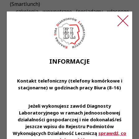
(Smartlunch)
- szkolenia wewnętrzne (posiadamy własnego
szkoleniowca)
- dzielenie się wiedzą - mamy doświadczony i
zróżnicowany zespół, który wzajemnie uczy się od
siebie
- reputacja - uchodzimy za laboratorium skupione
na jakości i faktycznie przywiązujemy wagę do
INFORMACJE
rzetelności wyników badań
- profesjonalizm - jeśli badanie wymaga
powtórzenia, robimy to bez wahania, dbając o
Kontakt telefoniczny (telefony komórkowe i
najwyższą jakość wyników.
stacjonarne) w godzinach pracy Biura (8-16)
Od kandydatów oczekujemy:
- specjalizacja z immunologii transfuzjologicznej
Jeżeli wykonujesz zawód Diagnosty
Laboratoryjnego w ramach jednoosobowej
- wykształcenie wyższe kierunkowe
działalności gospodarczej i nie dokonałaś/eś
- czynne prawo wykonywania zawodu
jeszcze wpisu do Rejestru Podmiotów
- umiejętności analityczne - Twoje analityczne
Wykonujących Działalność Leczniczą
sprawdź, co
podejście do badań będzie kluczowe dla jakości