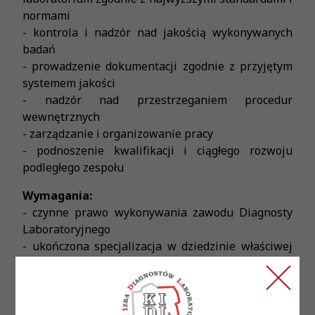
normami
- kontrola i nadzór nad jakością wykonywanych
badań
- prowadzenie dokumentacji zgodnie z przyjętym
systemem jakości
- nadzór nad przestrzeganiem procedur
wewnętrznych
- zarządzanie i organizowanie pracy
- podnoszenie kwalifikacji i ciągłego rozwoju
podległego zespołu
Wymagania:
- czynne prawo wykonywania zawodu Diagnosty
Laboratoryjnego
- ukończona specjalizacja w dziedzinie właściwej
dla Diagnostów Laboratoryjnych
- doświadczenie w pracy w laboratorium
diagnostycznym
- umiejętności zarządzania zespołem