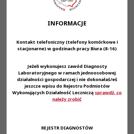
- rozwinięte zdolności komunikacyjne (przy
obsłudze pacjenta oraz klienta)
- umiejętności obsługi komputera – MS Word, MS
INFORMACJE
Excel
- bardzo dobra organizacja pracy własnej oraz
Kontakt telefoniczny (telefony komórkowe i
podległego zespołu
stacjonarne) w godzinach pracy Biura (8-16)
- zaangażowanie w wykonywane obowiązki
Oferujemy:
Jeżeli wykonujesz zawód Diagnosty
- stabilne zatrudnienie na podstawie umowy o
Laboratoryjnego w ramach jednoosobowej
pracę
działalności gospodarczej i nie dokonałaś/eś
- pracę na najnowocześniejszym sprzęcie
jeszcze wpisu do Rejestru Podmiotów
diagnostycznym dostępnym na rynku
Wykonujących Działalność Leczniczą
sprawdź, co
- duży stopień samodzielności i odpowiedzialności
należy zrobić
- możliwość podnoszenia kwalifikacji zawodowych
- zniżki na nasze usługi dla naszych Pracowników i
ich rodzin
- dofinansowanie do ubezpieczenia na życie oraz
REJESTR DIAGNOSTÓW
karty Multisport