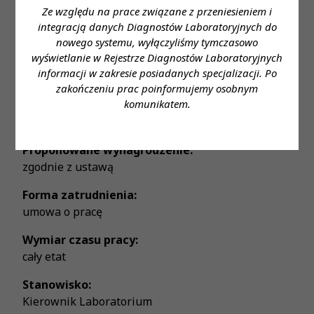
Ze względu na prace związane z przeniesieniem i
- możliwość korzystania z prywatnej opieki
integracją danych Diagnostów Laboratoryjnych do
medycznej
nowego systemu, wyłączyliśmy tymczasowo
wyświetlanie w Rejestrze Diagnostów Laboratoryjnych
Miejsce zatrudnienia:
informacji w zakresie posiadanych specjalizacji. Po
Otwock
zakończeniu prac poinformujemy osobnym
komunikatem.
Wymagane wykształcenie:
wyższe
Proponowane wynagrodzenie:
zgodnie z ustawą
Forma zatrudnienia:
umowa o pracę
Wymiar czasu pracy:
cały etat
Stanowisko:
Kierownik Laboratorium