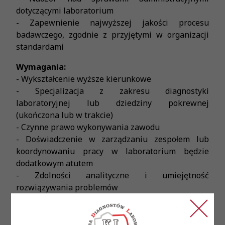
dotyczącymi laboratorium
- Zapewnienie najwyższej jakości procesu
badawczego, zgodnie z przyjętymi w organizacji
standardami
Wymagania:
- Wykształcenie wyższe kierunkowe
- Specjalizacja z zakresu diagnostyki
laboratoryjnej lub dziedziny pokrewnej
(ukończona lub w trakcie)
- Czynne prawo wykonywania zawodu
- Doświadczenie w zarządzaniu zespołem lub
koordynowaniu pracy w laboratorium będzie
dodatkowym atutem
- Zdolności analityczne i umiejętność
rozwiązywania problemów
- Bardzo dobra organizacja pracy
- Wysoko rozwinięte umiejętności interpersonalne