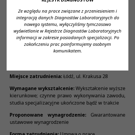
grupowego na życie
Ze względu na prace związane z przeniesieniem i
- Dostęp do platformy umożliwiającej naukę języka
integracją danych Diagnostów Laboratoryjnych do
angielskiego
nowego systemu, wyłączyliśmy tymczasowo
- Dostęp do platformy kafeteryjnej - to Ty
wyświetlanie w Rejestrze Diagnostów Laboratoryjnych
wybierasz dla siebie benefity w ramach
informacji w zakresie posiadanych specjalizacji. Po
przyznawanej co miesiąc puli punktów
zakończeniu prac poinformujemy osobnym
- Program Poleceń Pracowniczych, dzięki któremu
komunikatem.
możesz otrzymać nagrodę finansową
- Pracę w komfortowej i bezpiecznej przestrzeni
Miejsce zatrudnienia:
Łódź, ul. Krakusa 28
Wymagane wykształcenie:
Wykształcenie wyższe
kierunkowe; czynne prawo wykonywania zawodu,
studia specjalizacyjne ukończone bądź w trakcie
Proponowane wynagrodzenie:
Gwarantowane
ustawowe wynagrodzenie
Forma zatrudnienia:
Umowa o pracę