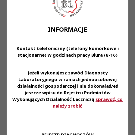
Oferujemy:
- Stabilne zatrudnienie na podstawie umowy o
pracę w organizacji o wiodącej pozycji rynkowej
- Ambitny i doświadczony zespół profesjonalistów
INFORMACJE
- Pracę z wykorzystaniem najnowszych technologii
oraz styczność z najciekawszymi przypadkami
medycznymi
Kontakt telefoniczny (telefony komórkowe i
- Perspektywę doskonalenia swoich umiejętności i
stacjonarne) w godzinach pracy Biura (8-16)
zdobywania nowych doświadczeń
- Możliwość uzyskania dofinansowania
Jeżeli wykonujesz zawód Diagnosty
specjalizacji
Laboratoryjnego w ramach jednoosobowej
- Dofinansowanie do prywatnej opieki medycznej
działalności gospodarczej i nie dokonałaś/eś
lub karty MultiSport
jeszcze wpisu do Rejestru Podmiotów
- Zniżki na badania diagnostyczne dla Ciebie i
Wykonujących Działalność Leczniczą
sprawdź, co
Twojej Rodziny
należy zrobić
- Upominek z okazji urodzin
- Dostęp do Zakładowego Funduszu Świadczeń
Socjalnych
- Możliwość przystąpienia do ubezpieczenia
REJESTR DIAGNOSTÓW