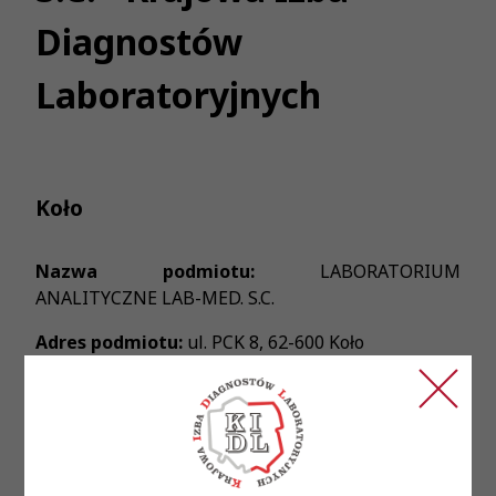
Diagnostów
Laboratoryjnych
Koło
Nazwa podmiotu:
LABORATORIUM
ANALITYCZNE LAB-MED. S.C.
Adres podmiotu:
ul. PCK 8, 62-600 Koło
Treść ogłoszenia:
LABORATORIUM ANALITYCZNE POSZUKUJE
DIAGNOSTY LABORATORYJNEGO,
PRACA NA PEŁEN ETAT Z UMIEJĘTNOŚCIĄ
POBIERANIA KRWI ORAZ PRACĄ Z MIKROSKOPEM.