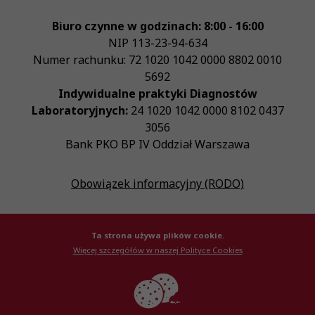
Biuro czynne w godzinach: 8:00 - 16:00
NIP
113-23-94-634
Numer rachunku: 72 1020 1042 0000 8802 0010
5692
Indywidualne praktyki Diagnostów
Laboratoryjnych:
24 1020 1042 0000 8102 0437
3056
Bank PKO BP IV Oddział Warszawa
Obowiązek informacyjny (RODO)
Ta strona używa plików cookie.
Więcej szczegółów w naszej Polityce Cookies
© Krajowa Izba Diagnostów Laboratoryjnych 2026
Created by
AlterPage