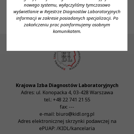
E-mail:
emroczek361@gmail.com
nowego systemu, wyłączyliśmy tymczasowo
wyświetlanie w Rejestrze Diagnostów Laboratoryjnych
informacji w zakresie posiadanych specjalizacji. Po
zakończeniu prac poinformujemy osobnym
komunikatem.
Krajowa Izba Diagnostów Laboratoryjnych
Adres:
ul. Konopacka 4
,
03-428
Warszawa
tel.:
+48 22 741 21 55
fax:
---
e-mail:
biuro@kidl.org.pl
Adres elektronicznej skrzynki podawczej na
ePUAP:
/KIDL/kancelaria