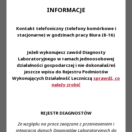
INFORMACJE
Wymagania:
- Aktualne prawo wykonywania zawodu diagnosty
laboratoryjnego
Kontakt telefoniczny (telefony komórkowe i
- Zaangażowanie, umiejętność pracy w zespole i
stacjonarne) w godzinach pracy Biura (8-16)
dokładność
Miejsce zatrudnienia:
62-600 Koło
Jeżeli wykonujesz zawód Diagnosty
Laboratoryjnego w ramach jednoosobowej
Wymagane wykształcenie:
Wyższe
działalności gospodarczej i nie dokonałaś/eś
jeszcze wpisu do Rejestru Podmiotów
Proponowane wynagrodzenie:
Zgodnie z ustawą
Wykonujących Działalność Leczniczą
sprawdź, co
należy zrobić
Forma zatrudnienia:
Etat
Wymiar czasu pracy:
Pełen etat / Część etatu
Stanowisko:
Diagnosta laboratoryjny
Dane do kontaktu:
REJESTR DIAGNOSTÓW
Imię i nazwisko:
Ewa Mroczek
Ze względu na prace związane z przeniesieniem i
Telefon:
519 180 929
integracją danych Diagnostów Laboratoryjnych do