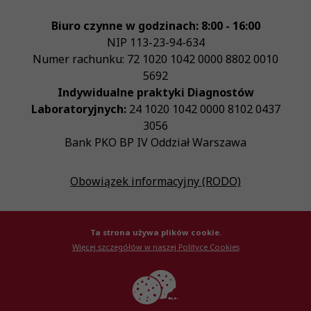
Biuro czynne w godzinach: 8:00 - 16:00
NIP
113-23-94-634
Numer rachunku: 72 1020 1042 0000 8802 0010
5692
Indywidualne praktyki Diagnostów
Laboratoryjnych:
24 1020 1042 0000 8102 0437
3056
Bank PKO BP IV Oddział Warszawa
Obowiązek informacyjny (RODO)
Ta strona używa plików cookie.
Więcej szczegółów w naszej Polityce Cookies
© Krajowa Izba Diagnostów Laboratoryjnych 2026
Created by
AlterPage