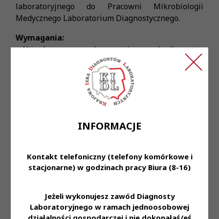
laboratoryjnego do Pracowni Mikrobiologii
Medycznego Laboratorium Diagnostycznego.
Wymagania:
- Aktualne prawo wykonywania zawodu diagnosty
laboratoryjnego
- Zainteresowanie dziedziną mikrobiologii
medycznej
Oferujemy:
- Pracę w bardzo dobrze wyposażonym szpitalnym
INFORMACJE
laboratorium
- Dodatek socjalny/finansowy do urlopu
- Dodatek finansowy za pracę zarówno w soboty,
Kontakt telefoniczny (telefony komórkowe i
niedziele, jak i inne dni świąteczne
stacjonarne) w godzinach pracy Biura (8-16)
- Dodatek stażowy (po 5 latach stażu pracy)
- Praca w systemie równoważnym (7 dni w
Jeżeli wykonujesz zawód Diagnosty
tygodniu, w wymiarze dziennym 7:35 h)
Laboratoryjnego w ramach jednoosobowej
Miejsce zatrudnienia:
Medyczne Laboratorium
działalności gospodarczej i nie dokonałaś/eś