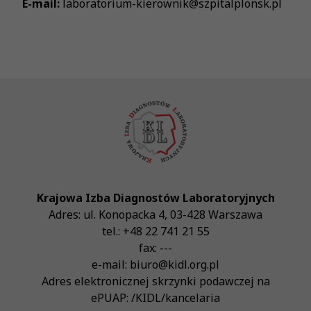
E-mail:
laboratorium-kierownik@szpitalplonsk.pl
Krajowa Izba Diagnostów Laboratoryjnych
Adres:
ul. Konopacka 4
,
03-428
Warszawa
tel.:
+48 22 741 21 55
fax:
---
e-mail:
biuro@kidl.org.pl
Adres elektronicznej skrzynki podawczej na
ePUAP:
/KIDL/kancelaria