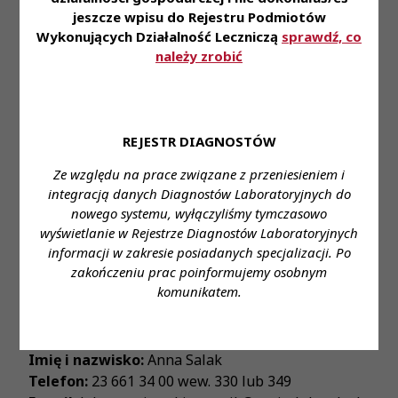
jeszcze wpisu do Rejestru Podmiotów
Diagnostyczne, Pracownia Mikrobiologii
Wykonujących Działalność Leczniczą
sprawdź, co
Wymagane wykształcenie:
Wyższe, aktualne
należy zrobić
prawo wykonywania zawodu diagnosty
laboratoryjnego
Proponowane wynagrodzenie:
Podstawa zgodnie
REJESTR DIAGNOSTÓW
z ustawą (na stanowisko asystenta lub starszego
Ze względu na prace związane z przeniesieniem i
asystenta diagnostyki laboratoryjnej)
integracją danych Diagnostów Laboratoryjnych do
Forma zatrudnienia:
Umowa o pracę
nowego systemu, wyłączyliśmy tymczasowo
wyświetlanie w Rejestrze Diagnostów Laboratoryjnych
Wymiar czasu pracy:
Pełny etat
informacji w zakresie posiadanych specjalizacji. Po
zakończeniu prac poinformujemy osobnym
Stanowisko:
Asystent/Starszy asystent
komunikatem.
diagnostyki laboratoryjnej
Dane do kontaktu:
Imię i nazwisko:
Anna Salak
Telefon:
23 661 34 00 wew. 330 lub 349