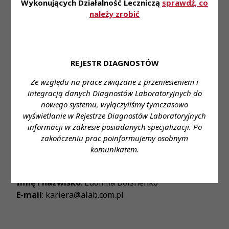
Wykonujących Działalność Leczniczą
sprawdź, co
Styczność z szerokim spectrum przypadków
należy zrobić
medycznych.
Zapraszamy do aplikowania za pośrednictwem
formularza:
REJESTR DIAGNOSTÓW
Formularz aplikacyjny
Ze względu na prace związane z przeniesieniem i
Miejsce zatrudnienia
: Katowice
integracją danych Diagnostów Laboratoryjnych do
Wymagane wykształcenie
: wyższe
nowego systemu, wyłączyliśmy tymczasowo
Proponowane wynagrodzenie
: zgodnie z ustawą
wyświetlanie w Rejestrze Diagnostów Laboratoryjnych
Forma zatrudnienia
: umowa o pracę
informacji w zakresie posiadanych specjalizacji. Po
Wymiar czasu pracy
: cały etat
zakończeniu prac poinformujemy osobnym
komunikatem.
Stanowisko
: Diagnosta laboratoryjny
Dane do kontaktu
:
Imię i nazwisko
: Ludmiła Bolshenko
E-mail
: kariera@alab.com.pl