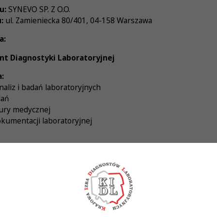
u:
SYNEVO SP. Z O.O.
:
ul. Zamieniecka 80/401, 04-158 Warszawa
a:
nt Diagnostyki Laboratoryjnej
:
aliz i badań laboratoryjnych
dań
tury medycznej
kumentacji laboratoryjnej
 wyższe kierunkowe
 wykonywania zawodu
edur laboratoryjnych
jętności analityczne
rganizacja pracy własnej oraz dokładność
racy w trybie zmianowym lub dyżurowym (dodatkowy atut)