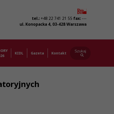
tel.:
+48 22 741 21 55
fax:
---
ul. Konopacka 4
,
03-428
Warszawa
BORY
Szukaj
KIDL
Gazeta
Kontakt
026
atoryjnych