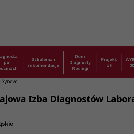
iagnosta
Dom
Szkolenia i
Projekt
WY
po
Diagnosty
rekomendacje
UE
2
odzinach
Noclegi
] Synevo
Krajowa Izba Diagnostów Labor
ąskie