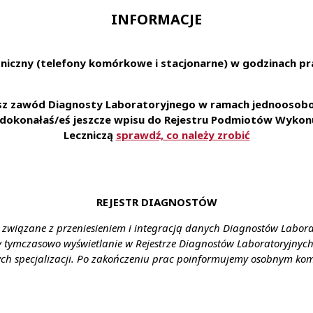
INFORMACJE
dnienie na podstawie umowy o pracę w organizacji o wiodącej 
iadczony zespół profesjonalistów
zystaniem najnowszych technologii oraz styczność z najciek
niczny (telefony komórkowe i stacjonarne) w godzinach pra
oskonalenia swoich umiejętności i zdobywania nowych doświ
kania dofinansowania specjalizacji
esz zawód Diagnosty Laboratoryjnego w ramach jednoosobow
 do prywatnej opieki medycznej lub karty MultiSport
e dokonałaś/eś jeszcze wpisu do Rejestru Podmiotów Wykonu
ia diagnostyczne dla Ciebie i Twojej rodziny
Leczniczą
sprawdź, co należy zrobić
stąpienia do ubezpieczenia grupowego na życie
formy umożliwiającej naukę języka angielskiego
formy kafeteryjnej - wybór benefitów w ramach przyznawanej
eń Pracowniczych z nagrodami finansowymi
REJESTR DIAGNOSTÓW
wansu w ramach struktur wewnętrznych
 komfortowej i bezpiecznej przestrzeni
 związane z przeniesieniem i integracją danych Diagnostów Labor
y tymczasowo wyświetlanie w Rejestrze Diagnostów Laboratoryjnych 
ąbkowice Śląskie, ul. Chrobrego 5H
ch specjalizacji. Po zakończeniu prac poinformujemy osobnym ko
ztałcenie:
Wykształcenie wyższe kierunkowe; czynne praw
ynagrodzenie:
Gwarantowane ustawowe wynagrodzenie
enia:
Umowa o pracę