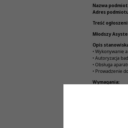
Nazwa podmiot
Adres podmiotu
Treść ogłoszeni
Młodszy Asyste
Opis stanowiska
• Wykonywanie an
• Autoryzacja ba
• Obsługa apara
• Prowadzenie do
Wymagania:
• Wykształcenie
• Czynne prawo
• Znajomość proc
• Doskonałe umie
• Bardzo dobra o
• Gotowość do p