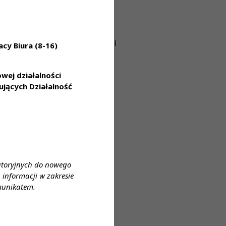
pozycji rynkowej
awszymi przypadkami medycznymi
cy Biura (8-16)
adczeń
ej działalności
jących Działalność
 co miesiąc puli punktów
atoryjnych do nowego
informacji w zakresie
munikatem.
o wykonywania zawodu