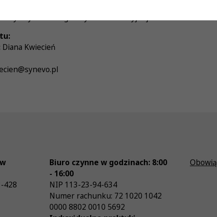
racy:
Pełny etat
dszy Asystent Diagnostyki Laboratoryjnej
tu:
:
Diana Kwiecień
ecien@synevo.pl
ów
Biuro czynne w godzinach: 8:00
Obowią
- 16:00
3-428
NIP
113-23-94-634
Numer rachunku: 72 1020 1042
0000 8802 0010 5692