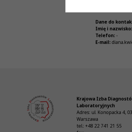
Wymiar czasu p
Stanowisko:
Mło
Dane do kontak
Imię i nazwisko
Telefon:
-
E-mail:
diana.kwi
Krajowa Izba Diagnost
Laboratoryjnych
Adres:
ul. Konopacka 4
,
0
Warszawa
tel.:
+48 22 741 21 55