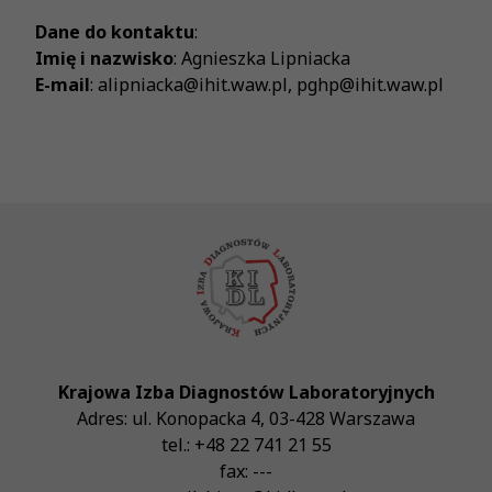
Dane do kontaktu
:
Imię i nazwisko
: Agnieszka Lipniacka
E-mail
: alipniacka@ihit.waw.pl, pghp@ihit.waw.pl
Krajowa Izba Diagnostów Laboratoryjnych
Adres:
ul. Konopacka 4
,
03-428
Warszawa
tel.:
+48 22 741 21 55
fax:
---