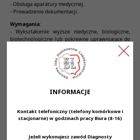
- Obsługa aparatury medycznej.
- Prowadzenie dokumentacji.
Wymagania
:
- Wykształcenie wyższe medyczne, biologiczne,
biotechnologiczne lub pokrewne uprawniające do
wykonywania czynności medycyny laboratoryjnej.
- Czynne prawo wykonywania zawodu diagnosty
laboratoryjnego (PWZDL).
- Znajomość technik biologii molekularnej
wymienionych powyżej.
- Dyspozycyjność, samodzielność, dyscyplina pracy.
INFORMACJE
- Komunikatywność i umiejętność pracy w zespole.
- Inicjatywa i zaangażowanie, otwartość na
wprowadzanie nowych metod diagnostycznych.
Kontakt telefoniczny (telefony komórkowe i
- Umiejętność obsługi komputera (Word, Excel,
stacjonarne) w godzinach pracy Biura (8-16)
Internet).
- Znajomość języka angielskiego w stopniu
podstawowym.
Jeżeli wykonujesz zawód Diagnosty