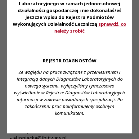
Laboratoryjnego w ramach jednoosobowej
Mile widziane
:
działalności gospodarczej i nie dokonałaś/eś
- Doświadczenie zawodowe w laboratorium o
jeszcze wpisu do Rejestru Podmiotów
podobnym profilu z wykorzystaniem
Wykonujących Działalność Leczniczą
sprawdź, co
należy zrobić
wymienionych metod biologii molekularnej.
- Wiedza z dziedziny diagnostyki hemostazy.
- Specjalizacja w zakresie laboratoryjnym genetyki
medycznej.
REJESTR DIAGNOSTÓW
Oferujemy
:
Ze względu na prace związane z przeniesieniem i
- Umowę o pracę na pełny etat.
integracją danych Diagnostów Laboratoryjnych do
- Pracę w renomowanej placówce medycznej.
nowego systemu, wyłączyliśmy tymczasowo
- Ciekawą pracę w zespole diagnostyczno-
wyświetlanie w Rejestrze Diagnostów Laboratoryjnych
naukowym.
informacji w zakresie posiadanych specjalizacji. Po
- Możliwość rozwoju kompetencji zawodowych.
zakończeniu prac poinformujemy osobnym
- Możliwość rozwoju naukowego.
komunikatem.
Prosimy o przesyłanie aplikacji
na adres
mailowy:
- alipniacka@ihit.waw.pl