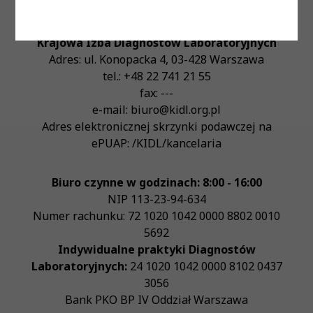
Krajowa Izba Diagnostów Laboratoryjnych
Adres:
ul. Konopacka 4
,
03-428
Warszawa
tel.:
+48 22 741 21 55
fax:
---
e-mail:
biuro@kidl.org.pl
Adres elektronicznej skrzynki podawczej na
ePUAP:
/KIDL/kancelaria
Biuro czynne w godzinach: 8:00 - 16:00
NIP
113-23-94-634
Numer rachunku: 72 1020 1042 0000 8802 0010
5692
Indywidualne praktyki Diagnostów
Laboratoryjnych:
24 1020 1042 0000 8102 0437
3056
Bank PKO BP IV Oddział Warszawa