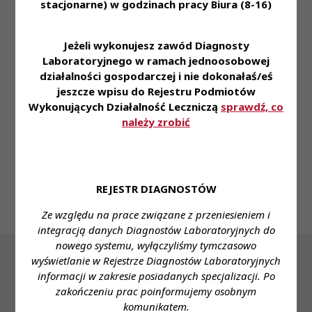
stacjonarne) w godzinach pracy Biura (8-16)
weekendy. Posiadam doświadczenie w hodowlach
komórkowych oraz genetyce. Jestem otwarta na
Jeżeli wykonujesz zawód Diagnosty
naukę nowych umiejętności. Zapraszam do
Laboratoryjnego w ramach jednoosobowej
kontaktu.
działalności gospodarczej i nie dokonałaś/eś
jeszcze wpisu do Rejestru Podmiotów
Wymiar czasu pracy:
dodatkowa, niepełny etat,
Wykonujących Działalność Leczniczą
sprawdź, co
zlecenie
należy zrobić
Stanowisko:
młodszy asystent diagnosta
laboratoryjny
REJESTR DIAGNOSTÓW
Ze względu na prace związane z przeniesieniem i
integracją danych Diagnostów Laboratoryjnych do
nowego systemu, wyłączyliśmy tymczasowo
wyświetlanie w Rejestrze Diagnostów Laboratoryjnych
informacji w zakresie posiadanych specjalizacji. Po
zakończeniu prac poinformujemy osobnym
komunikatem.