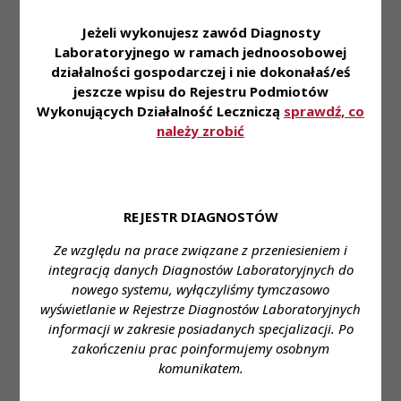
pracę,
- zniżki na nasze usługi dla naszych Pracowników i
Jeżeli wykonujesz zawód Diagnosty
ich rodzin,
Laboratoryjnego w ramach jednoosobowej
- dofinansowanie do ubezpieczenia na życie oraz
działalności gospodarczej i nie dokonałaś/eś
karty Multisport,
jeszcze wpisu do Rejestru Podmiotów
- możliwość korzystania z prywatnej opieki
Wykonujących Działalność Leczniczą
sprawdź, co
należy zrobić
medycznej,
- pracę w nowoczesnym laboratorium pozwalającą
na zapoznanie się i stosowanie najnowszej
technologii z zakresu diagnostyki laboratoryjnej,
REJESTR DIAGNOSTÓW
- styczność z szerokim spectrum przypadków
medycznych.
Ze względu na prace związane z przeniesieniem i
integracją danych Diagnostów Laboratoryjnych do
Zapraszamy do aplikowania za pośrednictwem
nowego systemu, wyłączyliśmy tymczasowo
formularza:
wyświetlanie w Rejestrze Diagnostów Laboratoryjnych
Link do aplikacji
informacji w zakresie posiadanych specjalizacji. Po
zakończeniu prac poinformujemy osobnym
Miejsce zatrudnienia:
Nowy Sącz
komunikatem.
Wymagane wykształcenie:
wyższe