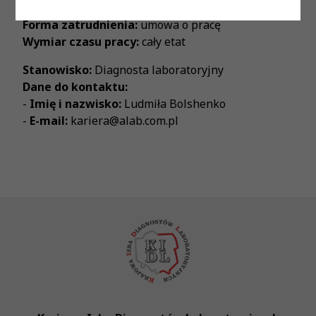
Proponowane wynagrodzenie:
zgodnie z ustawą
Forma zatrudnienia:
umowa o pracę
Wymiar czasu pracy:
cały etat
Stanowisko:
Diagnosta laboratoryjny
Dane do kontaktu:
-
Imię i nazwisko:
Ludmiła Bolshenko
-
E-mail:
kariera@alab.com.pl