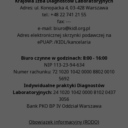
Krajowa Izba Diagnostów Laboratoryjnych
Adres:
ul. Konopacka 4
,
03-428
Warszawa
tel.:
+48 22 741 21 55
fax:
---
e-mail:
biuro@kidl.org.pl
Adres elektronicznej skrzynki podawczej na
ePUAP:
/KIDL/kancelaria
Biuro czynne w godzinach: 8:00 - 16:00
NIP
113-23-94-634
Numer rachunku: 72 1020 1042 0000 8802 0010
5692
Indywidualne praktyki Diagnostów
Laboratoryjnych:
24 1020 1042 0000 8102 0437
3056
Bank PKO BP IV Oddział Warszawa
Obowiązek informacyjny (RODO)