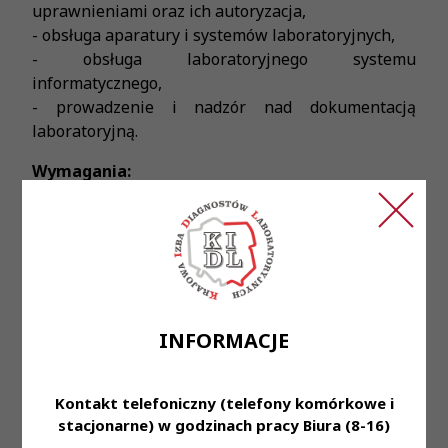
uprawnieniami oraz ich autoryzacja,
- obsługa aparatury i systemów laboratoryjnych,
- obsługa laboratoryjnego systemu
informatycznego,
- prowadzenie i nadzór nad dokumentacją
laboratoryjną.
Wymagania:
- czynne Prawo Wykonywania Zawodu Diagnosty
Laboratoryjnego,
- rozwinięte umiejętności manualne w pracy
laboratoryjnej,
- dobra organizacja pracy,
- umiejętność pracy w zespole,
INFORMACJE
- zaangażowanie, dokładność i sumienność w
powierzonych obowiązkach.
Oferujemy:
Kontakt telefoniczny (telefony komórkowe i
stacjonarne) w godzinach pracy Biura (8-16)
- stabilne zatrudnienie na podstawie umowy o