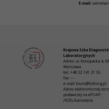
E-mail:
sekretari
Krajowa Izba Diagnost
Laboratoryjnych
Adres:
ul. Konopacka 4
,
0
Warszawa
tel.:
+48 22 741 21 55
fax:
---
e-mail:
biuro@kidl.org.pl
Adres elektronicznej skr
podawczej na ePUAP:
/KIDL/kancelaria