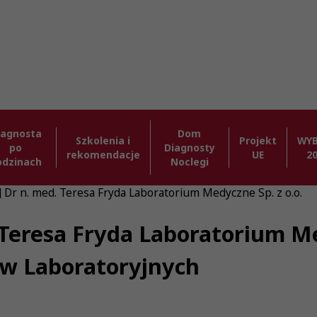
iagnosta
Dom
Szkolenia i
Projekt
WY
po
Diagnosty
rekomendacje
UE
2
odzinach
Noclegi
] Dr n. med. Teresa Fryda Laboratorium Medyczne Sp. z o.o.
 Teresa Fryda Laboratorium Med
ów Laboratoryjnych