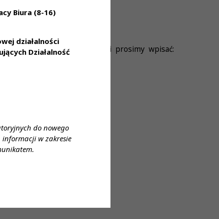
owego
cy Biura (8-16)
ej działalności
yda.pl
. W temacie wiadomości prosimy wpisać:
jących Działalność
atoryjnych do nowego
informacji w zakresie
munikatem.