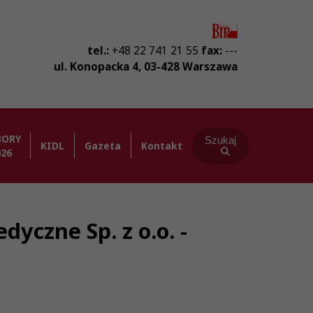
tel.:
+48 22 741 21 55
fax:
---
ul. Konopacka 4
,
03-428
Warszawa
BORY
Szukaj
KIDL
Gazeta
Kontakt
026
yczne Sp. z o.o. -