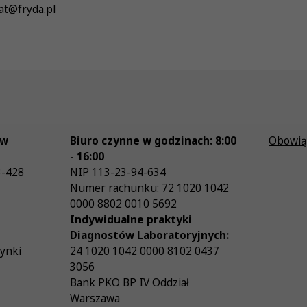
at@fryda.pl
ów
Biuro czynne w godzinach: 8:00
Obowią
- 16:00
3-428
NIP
113-23-94-634
Numer rachunku: 72 1020 1042
0000 8802 0010 5692
Indywidualne praktyki
Diagnostów Laboratoryjnych:
zynki
24 1020 1042 0000 8102 0437
3056
Bank PKO BP IV Oddział
Warszawa