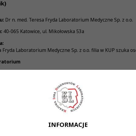
ik)
u:
Dr n. med. Teresa Fryda Laboratorium Medyczne Sp. z o.o.
:
40-065 Katowice, ul. Mikołowska 53a
a:
a Fryda Laboratorium Medyczne Sp. z o.o. filia w KUP szuka o
ratorium
 laboratoryjnej diagnostyki medycznej
nikacyjne konieczne przy obsłudze pacjenta oraz klienta
cja pracy
ość
 w wykonywane obowiązki
INFORMACJE
dnienie – forma zatrudnienia do uzgodnienia