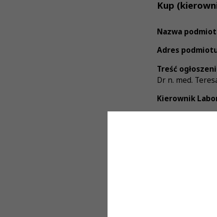
Kup (kierown
Nazwa podmiot
Adres podmiotu
Treść ogłoszeni
Dr n. med. Teres
Kierownik Labo
Wymagania:
- Specjalizacja z
- Zdolności komu
- Dobra organiza
- Dyspozycyjność
- Odpowiedzialn
- Zaangażowanie
Oferujemy:
- Stabilne zatru