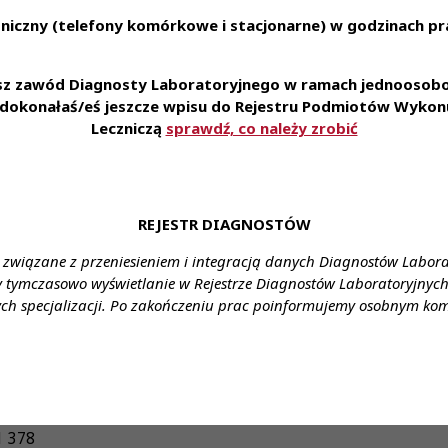
 adekwatne do poziomu kompetencji i doświadczenia zawod
niczny (telefony komórkowe i stacjonarne) w godzinach pra
 do karty Multisport
 grupowe
esz zawód Diagnosty Laboratoryjnego w ramach jednoosobow
sowane prosimy o przesłanie CV na adres:
sekretariat@fr
e dokonałaś/eś jeszcze wpisu do Rejestru Podmiotów Wykonu
Leczniczą
sprawdź, co należy zrobić
ienia:
46-082 KUP, ul. Miarki 14
ztałcenie:
Wyższe kierunkowe
REJESTR DIAGNOSTÓW
ynagrodzenie:
Od 7300 zł brutto
 związane z przeniesieniem i integracją danych Diagnostów Labor
enia:
Do uzgodnienia
y tymczasowo wyświetlanie w Rejestrze Diagnostów Laboratoryjnych 
ch specjalizacji. Po zakończeniu prac poinformujemy osobnym ko
racy:
Pełny etat
rownik Laboratorium
tu:
:
Joanna Skrzypowska
1 378