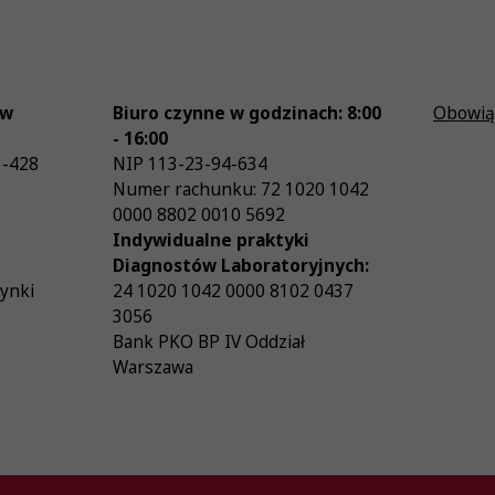
ów
Biuro czynne w godzinach: 8:00
Obowią
- 16:00
3-428
NIP
113-23-94-634
Numer rachunku: 72 1020 1042
0000 8802 0010 5692
Indywidualne praktyki
Diagnostów Laboratoryjnych:
zynki
24 1020 1042 0000 8102 0437
3056
Bank PKO BP IV Oddział
Warszawa