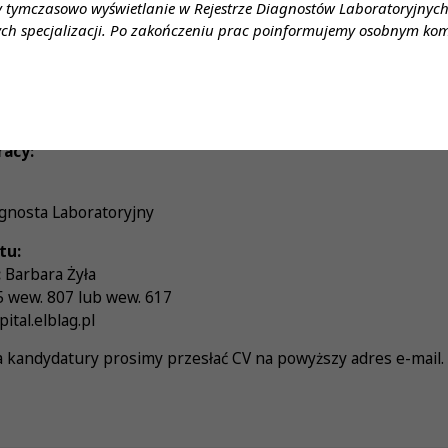
y tymczasowo wyświetlanie w Rejestrze Diagnostów Laboratoryjnych 
ynagrodzenie:
ch specjalizacji. Po zakończeniu prac poinformujemy osobnym ko
ą
enia:
racy:
gnosta Laboratoryjny
tu:
:
Barbara Żyła
 wew. 807 lub wew. 617
tal.elblag.pl
 kandydatury prosimy przesłać CV na powyższy adres e-mail.