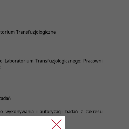
torium Transfuzjologiczne
o Laboratorium Transfuzjologicznego: Pracowni
.
zadań
do wykonywania i autoryzacji badań z zakresu