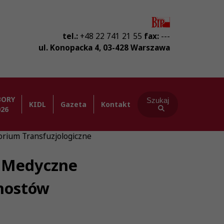
tel.:
+48 22 741 21 55
fax:
---
ul. Konopacka 4
,
03-428
Warszawa
BORY
Szukaj
KIDL
Gazeta
Kontakt
026
orium Transfuzjologiczne
, Medyczne
gnostów