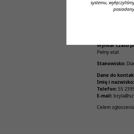
systemu, wyłączyliśm
Proponowane w
posiadany
Zgodnie z Ustaw
Forma zatrudni
Etat
Wymiar czasu p
Pełny etat
Stanowisko:
Dia
Dane do kontak
Imię i nazwisko
Telefon:
55 2395
E-mail:
bzyla@szpi
Celem zgłoszenia