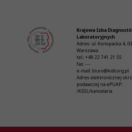
Krajowa Izba Diagnost
Laboratoryjnych
Adres:
ul. Konopacka 4
,
0
Warszawa
tel.:
+48 22 741 21 55
fax:
---
e-mail:
biuro@kidl.org.pl
Adres elektronicznej skr
podawczej na ePUAP:
/KIDL/kancelaria