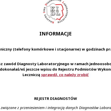
ków:
i rejestrowanie materiału do badań
e badań i interpretacja wyników badań podstawowych
nej
alnego Banku Krwi
RCKiK
INFORMACJE
e obowiązujących procedur i przepisów prawa w zakresie lecz
niczny (telefony komórkowe i stacjonarne) w godzinach pra
udnienie na podstawie umowy o pracę
ratorium wyposażonym w nowoczesny sprzęt diagnostyczny
iadczonym personelem
esz zawód Diagnosty Laboratoryjnego w ramach jednoosobow
jęcia pracy dyżurowej
e dokonałaś/eś jeszcze wpisu do Rejestru Podmiotów Wykonu
Leczniczą
sprawdź, co należy zrobić
ienia:
pital Zespolony w Elblągu, Medyczne Laboratorium T
ej i Bank Krwi, ul. Królewiecka 146, 82-300 Elbląg
ztałcenie:
REJESTR DIAGNOSTÓW
w zakresie analityki medycznej lub pokrewne uprawn
 związane z przeniesieniem i integracją danych Diagnostów Labor