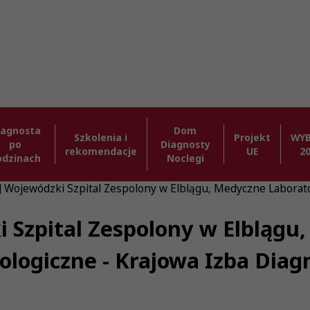
iagnosta
Dom
Szkolenia i
Projekt
WY
po
Diagnosty
rekomendacje
UE
2
odzinach
Noclegi
] Wojewódzki Szpital Zespolony w Elblągu, Medyczne Laborat
i Szpital Zespolony w Elblągu
ologiczne - Krajowa Izba Dia