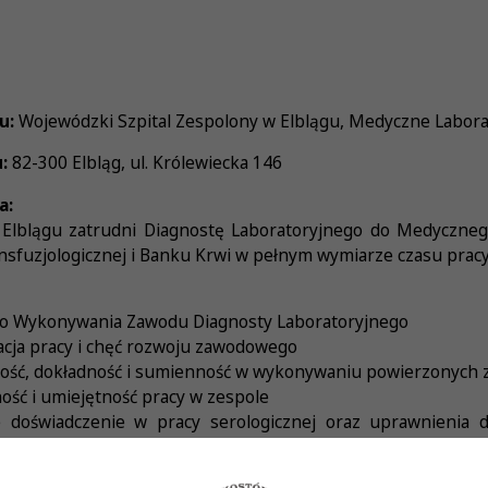
u:
Wojewódzki Szpital Zespolony w Elblągu, Medyczne Labora
:
82-300 Elbląg, ul. Królewiecka 146
a:
Elblągu zatrudni Diagnostę Laboratoryjnego do Medyczneg
sfuzjologicznej i Banku Krwi w pełnym wymiarze czasu pracy
wo Wykonywania Zawodu Diagnosty Laboratoryjnego
acja pracy i chęć rozwoju zawodowego
ność, dokładność i sumienność w wykonywaniu powierzonych 
ść i umiejętność pracy w zespole
e doświadczenie w pracy serologicznej oraz uprawnienia 
sfuzjologicznej (nie jest to wymóg konieczny)