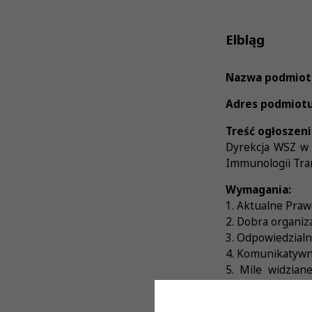
Elbląg
Nazwa podmiot
Adres podmiotu
Treść ogłoszeni
Dyrekcja WSZ w 
Immunologii Tran
Wymagania:
1. Aktualne Pra
2. Dobra organiz
3. Odpowiedzial
4. Komunikatywno
5. Mile widzian
immunologii tran