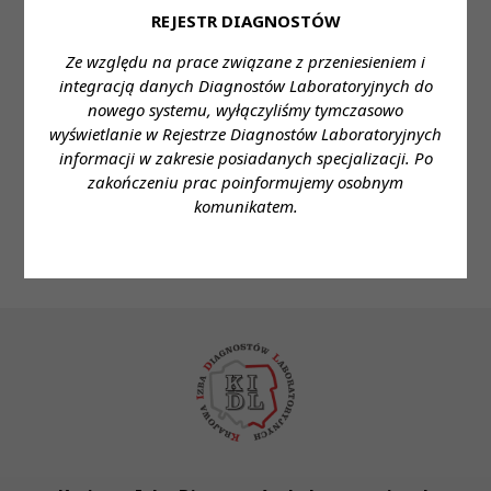
REJESTR DIAGNOSTÓW
Stanowisko:
Diagnosta laboratoryjny / Młodszy
Ze względu na prace związane z przeniesieniem i
asystent medycyny laboratoryjnej
integracją danych Diagnostów Laboratoryjnych do
nowego systemu, wyłączyliśmy tymczasowo
Dane do kontaktu:
wyświetlanie w Rejestrze Diagnostów Laboratoryjnych
Imię i nazwisko:
Anna Łakoma-Rakowska
informacji w zakresie posiadanych specjalizacji. Po
Telefon:
513-011-937
zakończeniu prac poinformujemy osobnym
E-mail:
a.lakoma@szpzlo-ochota.pl
komunikatem.