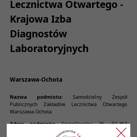
Lecznictwa Otwartego -
Krajowa Izba
Diagnostów
Laboratoryjnych
Warszawa-Ochota
Nazwa podmiotu:
Samodzielny Zespół
Publicznych Zakładów Lecznictwa Otwartego
Warszawa-Ochota
Adres podmiotu:
Szczęśliwicka 36, 02-353
Warszawa