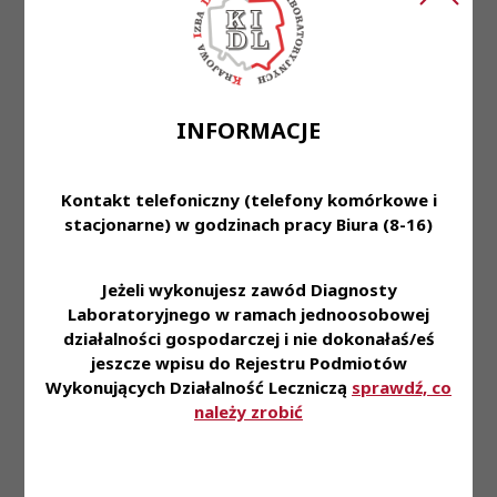
Treść ogłoszenia:
Do zespołu Laboratorium poszukujemy
diagnosty
laboratoryjnego
.
INFORMACJE
Wymagania:
- Posiadanie PWZDL -
Zaangażowanie i chęci do pracy
Kontakt telefoniczny (telefony komórkowe i
Warunki pracy:
- Praca od poniedziałku do piątku
stacjonarne) w godzinach pracy Biura (8-16)
w godzinach 8:00 - 15:35 - Miejsce zatrudnienia:
Pracownia Diagnostyki Laboratoryjnej SZPZLO
Warszawa-Ochota
Jeżeli wykonujesz zawód Diagnosty
Laboratoryjnego w ramach jednoosobowej
Wymagane wykształcenie:
Wyższe
działalności gospodarczej i nie dokonałaś/eś
jeszcze wpisu do Rejestru Podmiotów
Proponowane wynagrodzenie:
Od 7298,59 zł plus
Wykonujących Działalność Leczniczą
sprawdź, co
dodatek stażowy
należy zrobić
Forma zatrudnienia:
Umowa o pracę
Wymiar czasu pracy:
7:35