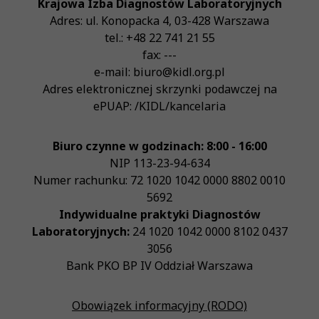
Krajowa Izba Diagnostów Laboratoryjnych
Adres:
ul. Konopacka 4
,
03-428
Warszawa
tel.:
+48 22 741 21 55
fax:
---
e-mail:
biuro@kidl.org.pl
Adres elektronicznej skrzynki podawczej na
ePUAP:
/KIDL/kancelaria
Biuro czynne w godzinach: 8:00 - 16:00
NIP
113-23-94-634
Numer rachunku: 72 1020 1042 0000 8802 0010
5692
Indywidualne praktyki Diagnostów
Laboratoryjnych:
24 1020 1042 0000 8102 0437
3056
Bank PKO BP IV Oddział Warszawa
Obowiązek informacyjny (RODO)