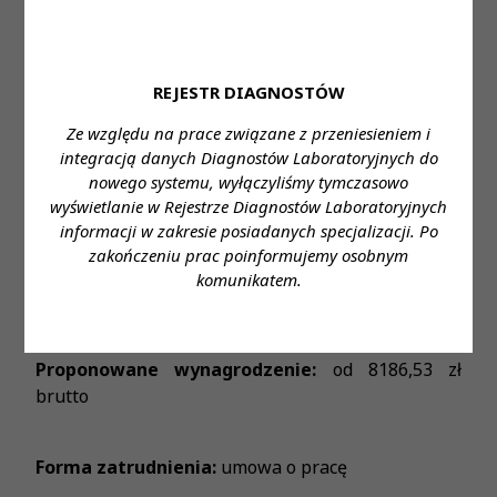
• Bardzo dobre warunki pracy, wczasy pod gruszą,
dofinansowanie szkoleń
REJESTR DIAGNOSTÓW
• Praca w godzinach 7-20 + dyżur medyczny
Ze względu na prace związane z przeniesieniem i
integracją danych Diagnostów Laboratoryjnych do
Miejsce zatrudnienia:
Zakład Diagnostyki
nowego systemu, wyłączyliśmy tymczasowo
Mikrobiologicznej
wyświetlanie w Rejestrze Diagnostów Laboratoryjnych
informacji w zakresie posiadanych specjalizacji. Po
zakończeniu prac poinformujemy osobnym
Wymagane wykształcenie:
Wykształcenie wyższe
komunikatem.
(ANALITYKA MEDYCZNA - studia jednolite)
Proponowane wynagrodzenie:
od 8186,53 zł
brutto
Forma zatrudnienia:
umowa o pracę