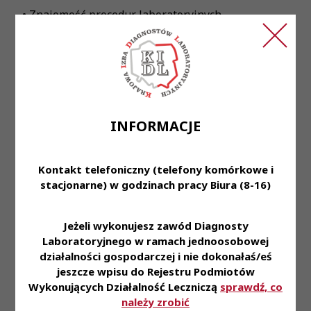
• Znajomość procedur laboratoryjnych
• Doskonałe umiejętności analityczne
• Bardzo dobra organizacja pracy własnej oraz
dokładność
INFORMACJE
Oferujemy:
Kontakt telefoniczny (telefony komórkowe i
• Zatrudnienie na podstawie umowy o pracę
stacjonarne) w godzinach pracy Biura (8-16)
• Pracę w laboratorium szpitalnym z
wykorzystaniem nowoczesnych technologii oraz
Jeżeli wykonujesz zawód Diagnosty
Laboratoryjnego w ramach jednoosobowej
styczność z ciekawymi przypadkami medycznymi
działalności gospodarczej i nie dokonałaś/eś
jeszcze wpisu do Rejestru Podmiotów
• Możliwość podnoszenia swoich kwalifikacji i
Wykonujących Działalność Leczniczą
sprawdź, co
zdobywania nowych doświadczeń
należy zrobić