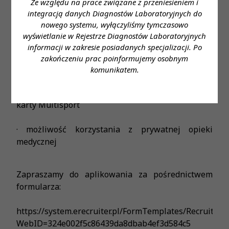
Ze względu na prace związane z przeniesieniem i
· duży stopień samodzielności i odpowiedzialności
integracją danych Diagnostów Laboratoryjnych do
nowego systemu, wyłączyliśmy tymczasowo
· możliwość podnoszenia kwalifikacji zawodowych
wyświetlanie w Rejestrze Diagnostów Laboratoryjnych
informacji w zakresie posiadanych specjalizacji. Po
· zniżki na nasze usługi dla naszych Pracowników i
zakończeniu prac poinformujemy osobnym
ich rodzin
komunikatem.
· dofinansowanie do ubezpieczenia na życie oraz
karty Multisport
· możliwość korzystania z prywatnej opieki
medycznej
Zapraszamy do aplikowania za pośrednictwem
formularza:
https://system.erecruiter.pl/FormTemplates/Recruitme
WebID=324e002f5c86439da8dbab4ef3d584c5