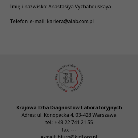
Imię i nazwisko: Anastasiya Vyzhahouskaya
Telefon: e-mail: kariera@alab.com.pl
Krajowa Izba Diagnostów Laboratoryjnych
Adres:
ul. Konopacka 4
,
03-428
Warszawa
tel.:
+48 22 741 21 55
fax:
---
e-mail:
biuro@kidl.org.pl