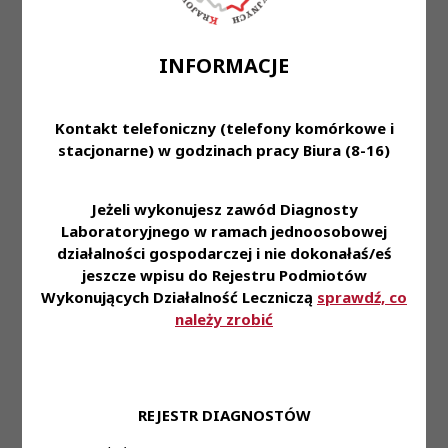
obsłudze pacjenta oraz klienta)
· umiejętność obsługi komputera – MS Word, MS
INFORMACJE
Excel
Kontakt telefoniczny (telefony komórkowe i
· bardzo dobra organizacja pracy własnej oraz
stacjonarne) w godzinach pracy Biura (8-16)
podległego zespołu
· zaangażowanie w wykonywane obowiązki
Jeżeli wykonujesz zawód Diagnosty
Laboratoryjnego w ramach jednoosobowej
działalności gospodarczej i nie dokonałaś/eś
Oferujemy:
jeszcze wpisu do Rejestru Podmiotów
Wykonujących Działalność Leczniczą
sprawdź, co
· stabilne zatrudnienie na podstawie umowy o
należy zrobić
pracę
· pracę na najnowocześniejszym sprzęcie
diagnostycznym dostępnym na rynku
REJESTR DIAGNOSTÓW