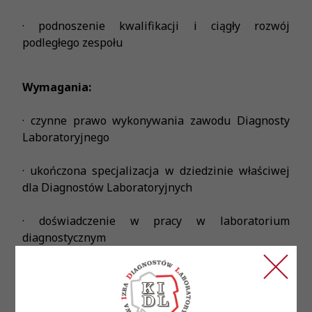
· podnoszenie kwalifikacji i ciągły rozwój
podległego zespołu
Wymagania:
· czynne prawo wykonywania zawodu Diagnosty
Laboratoryjnego
· ukończona specjalizacja w dziedzinie właściwej
dla Diagnostów Laboratoryjnych
· doświadczenie w pracy w laboratorium
diagnostycznym
· umiejętności zarządzania zespołem
· rozwinięte zdolności komunikacyjne (przy