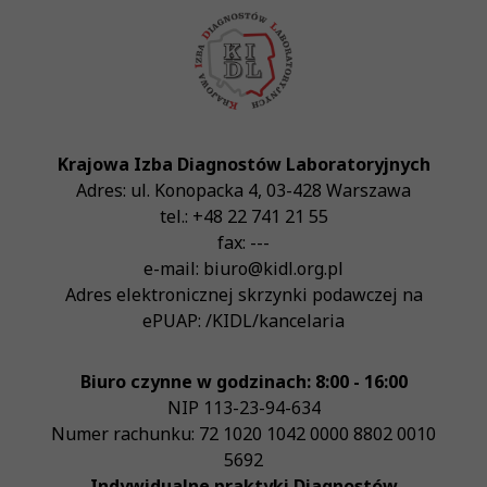
Krajowa Izba Diagnostów Laboratoryjnych
Adres:
ul. Konopacka 4
,
03-428
Warszawa
tel.:
+48 22 741 21 55
fax:
---
e-mail:
biuro@kidl.org.pl
Adres elektronicznej skrzynki podawczej na
ePUAP:
/KIDL/kancelaria
Biuro czynne w godzinach: 8:00 - 16:00
NIP
113-23-94-634
Numer rachunku: 72 1020 1042 0000 8802 0010
5692
Indywidualne praktyki Diagnostów