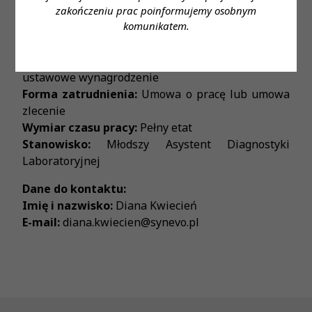
kierunkowe (analityka medyczna, biologia,
zakończeniu prac poinformujemy osobnym
komunikatem.
biotechnologia); czynne prawo wykonywania
zawodu
Proponowane wynagrodzenie:
Gwarantowane
ustawowe wynagrodzenie
Forma zatrudnienia:
Umowa o pracę lub umowa
zlecenie
Wymiar czasu pracy:
Pełny etat
Stanowisko:
Młodszy Asystent Diagnostyki
Laboratoryjnej
Dane do kontaktu:
Imię i nazwisko:
Diana Kwiecień
E-mail:
diana.kwiecien@synevo.pl