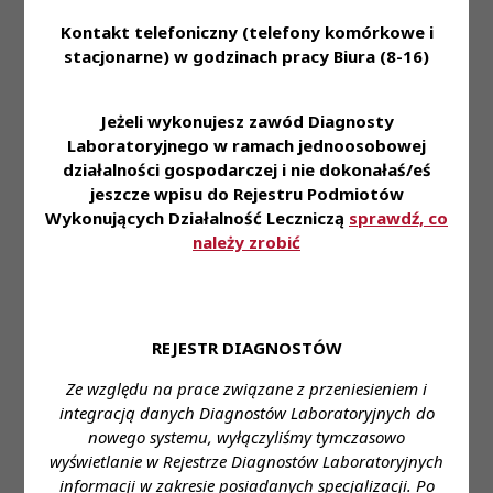
• Dofinansowanie do prywatnej opieki medycznej
Kontakt telefoniczny (telefony komórkowe i
lub karty MultiSport
stacjonarne) w godzinach pracy Biura (8-16)
• Zniżki na badania diagnostyczne dla Ciebie i
Twojej Rodziny
Jeżeli wykonujesz zawód Diagnosty
• Możliwość przystąpienia do ubezpieczenia
Laboratoryjnego w ramach jednoosobowej
grupowego na życie
działalności gospodarczej i nie dokonałaś/eś
• Dostęp do platformy kafeteryjnej - to Ty
jeszcze wpisu do Rejestru Podmiotów
wybierasz dla siebie benefity w ramach
Wykonujących Działalność Leczniczą
sprawdź, co
przyznawanej co miesiąc puli punktów
należy zrobić
• Program Poleceń Pracowniczych, dzięki któremu
możesz otrzymać nagrodę finansową
• Pracę w komfortowej i bezpiecznej przestrzeni
• Doskonałą atmosferę każdego dnia
REJESTR DIAGNOSTÓW
Miejsce pracy: ul. Ujastek 3 (siedziba Szpitala
Ze względu na prace związane z przeniesieniem i
Położniczo-Ginekologicznego Ujastek)
integracją danych Diagnostów Laboratoryjnych do
nowego systemu, wyłączyliśmy tymczasowo
Miejsce zatrudnienia:
Kraków, ul. Ujastek 3
wyświetlanie w Rejestrze Diagnostów Laboratoryjnych
Wymagane wykształcenie:
Wykształcenie wyższe
informacji w zakresie posiadanych specjalizacji. Po