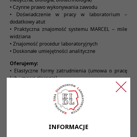
• Czynne prawo wykonywania zawodu
• Doświadczenie w pracy w laboratorium –
dodatkowy atut
• Praktyczna znajomość systemu MARCEL – mile
widziana
• Znajomość procedur laboratoryjnych
• Doskonałe umiejętności analityczne
Oferujemy:
• Elastyczne formy zatrudnienia (umowa o pracę
lub umowa zlecenie)
• Ambitny i doświadczony zespół profesjonalistów
• Pracę z wykorzystaniem najnowszych technologii
oraz styczność z najciekawszymi przypadkami
medycznymi
• Perspektywę doskonalenia swoich umiejętności i
zdobywania nowych doświadczeń
INFORMACJE
• Możliwość uzyskania dofinansowania
specjalizacji