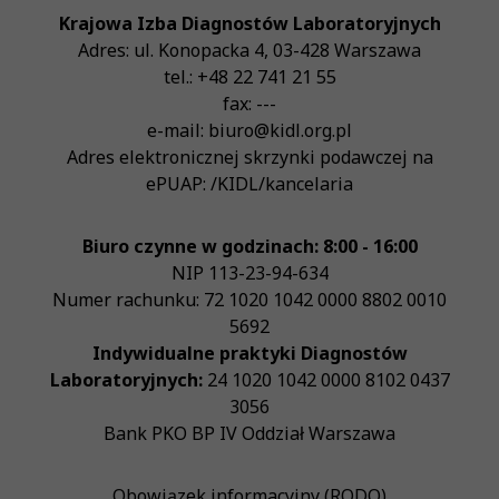
Krajowa Izba Diagnostów Laboratoryjnych
Adres:
ul. Konopacka 4
,
03-428
Warszawa
tel.:
+48 22 741 21 55
fax:
---
e-mail:
biuro@kidl.org.pl
Adres elektronicznej skrzynki podawczej na
ePUAP:
/KIDL/kancelaria
Biuro czynne w godzinach: 8:00 - 16:00
NIP
113-23-94-634
Numer rachunku: 72 1020 1042 0000 8802 0010
5692
Indywidualne praktyki Diagnostów
Laboratoryjnych:
24 1020 1042 0000 8102 0437
3056
Bank PKO BP IV Oddział Warszawa
Obowiązek informacyjny (RODO)