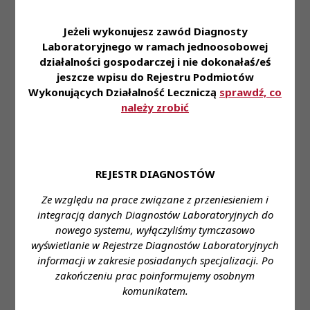
ich rodzin
• Dofinansowanie do ubezpieczenia na życie oraz
Jeżeli wykonujesz zawód Diagnosty
karty Multisport
Laboratoryjnego w ramach jednoosobowej
• Możliwość korzystania z prywatnej opieki
działalności gospodarczej i nie dokonałaś/eś
medycznej
jeszcze wpisu do Rejestru Podmiotów
• Pracę w nowoczesnym laboratorium, pozwalającą
Wykonujących Działalność Leczniczą
sprawdź, co
należy zrobić
na zapoznanie się i stosowanie najnowszej
technologii z zakresu diagnostyki laboratoryjnej
• Styczność z szerokim spectrum przypadków
medycznych
REJESTR DIAGNOSTÓW
Zapraszamy do aplikowania za pośrednictwem
Ze względu na prace związane z przeniesieniem i
formularza:
integracją danych Diagnostów Laboratoryjnych do
https://system.erecruiter.pl/FormTemplates/Recruitme
nowego systemu, wyłączyliśmy tymczasowo
WebID=6f365832b36f48aa83e794b839e3c882
wyświetlanie w Rejestrze Diagnostów Laboratoryjnych
informacji w zakresie posiadanych specjalizacji. Po
Miejsce zatrudnienia:
Tarnobrzeg
zakończeniu prac poinformujemy osobnym
komunikatem.
Wymagane wykształcenie:
wyższe