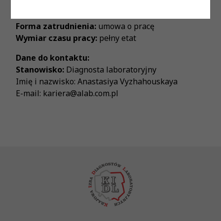
Proponowane wynagrodzenie:
zgodnie z ustawą
Forma zatrudnienia:
umowa o pracę
Wymiar czasu pracy:
pełny etat
Dane do kontaktu:
Stanowisko:
Diagnosta laboratoryjny
Imię i nazwisko: Anastasiya Vyzhahouskaya
E-mail: kariera@alab.com.pl