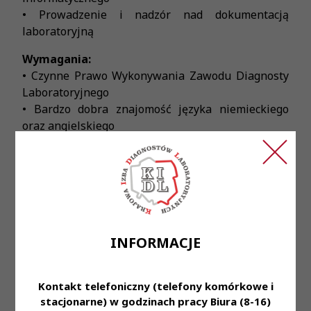
• Prowadzenie i nadzór nad dokumentacją
laboratoryjną
Wymagania:
• Czynne Prawo Wykonywania Zawodu Diagnosty
Laboratoryjnego
• Bardzo dobra znajomość języka niemieckiego
oraz angielskiego
• Rozwinięte umiejętności manualne w pracy
laboratoryjnej
• Dobra organizacja pracy
• Umiejętność pracy w zespole
• Zaangażowanie, dokładność i sumienność w
powierzonych obowiązkach
INFORMACJE
Oferujemy:
• Stabilne zatrudnienie na podstawie umowy o
Kontakt telefoniczny (telefony komórkowe i
pracę
stacjonarne) w godzinach pracy Biura (8-16)
• Zniżki na nasze usługi dla naszych Pracowników i