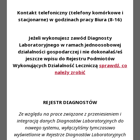
wybierasz dla siebie benefity w ramach
przyznawanej co miesiąc puli punktów;
Kontakt telefoniczny (telefony komórkowe i
• Program Poleceń Pracowniczych, dzięki któremu
stacjonarne) w godzinach pracy Biura (8-16)
możesz otrzymać nagrodę finansową;
• Atrakcyjny kwartalny system premiowy;
Jeżeli wykonujesz zawód Diagnosty
• Perspektywę awansu w ramach struktur
Laboratoryjnego w ramach jednoosobowej
wewnętrznych;
działalności gospodarczej i nie dokonałaś/eś
• Pracę w nowej komfortowej i bezpiecznej
jeszcze wpisu do Rejestru Podmiotów
przestrzeni;
Wykonujących Działalność Leczniczą
sprawdź, co
• Doskonałą atmosferę każdego dnia.
należy zrobić
Miejsce pracy:
Pracownia Mykologii, ul.
Piekarnicza 16c, Gdańsk.
REJESTR DIAGNOSTÓW
Zapraszamy do aplikowania na wybraną ofertę
przez link:
Ze względu na prace związane z przeniesieniem i
APLIKUJ
integracją danych Diagnostów Laboratoryjnych do
nowego systemu, wyłączyliśmy tymczasowo
Miejsce zatrudnienia:
Gdańsk, ul. Piekarnicza 16c
wyświetlanie w Rejestrze Diagnostów Laboratoryjnych