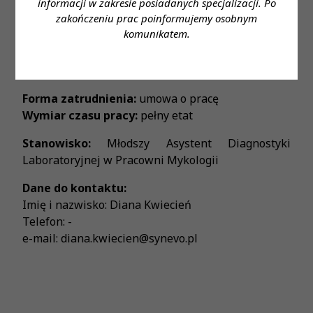
informacji w zakresie posiadanych specjalizacji. Po
Wymagane wykształcenie:
wykształcenie wyższe
zakończeniu prac poinformujemy osobnym
kierunkowe; czynne prawo wykonywania zawodu
komunikatem.
Proponowane wynagrodzenie:
gwarantowane
ustawowe wynagrodzenie
Forma zatrudnienia:
umowa o pracę
Wymiar czasu pracy:
pełny etat
Stanowisko:
Młodszy Asystent Diagnostyki
Laboratoryjnej w Pracowni Mykologii
Dane do kontaktu:
Imię i nazwisko: Diana Kwiecień
Telefon: -
e-mail: diana.kwiecien@synevo.pl