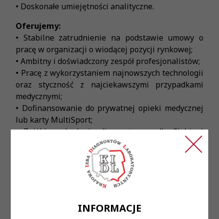
• Doskonałe umiejętności analityczne.
Oferujemy:
• Stabilne zatrudnienie na podstawie umowy o
pracę w organizacji o wiodącej pozycji rynkowej;
• Ambitny i doświadczony zespół profesjonalistów;
• Pracę z wykorzystaniem najnowszych technologii
oraz styczność z najciekawszymi przypadkami
medycznymi;
• Dofinansowanie do prywatnej opieki medycznej
lub karty MultiSport;
• Zniżki na badania diagnostyczne dla Ciebie i
Twojej Rodziny;
• Upominek z okazji urodzin;
• Możliwość przystąpienia do ubezpieczenia
grupowego na życie;
• Dostęp do platformy umożliwiającej naukę języka
angielskiego;
INFORMACJE
• Dostęp do platformy kafeteryjnej - to Ty