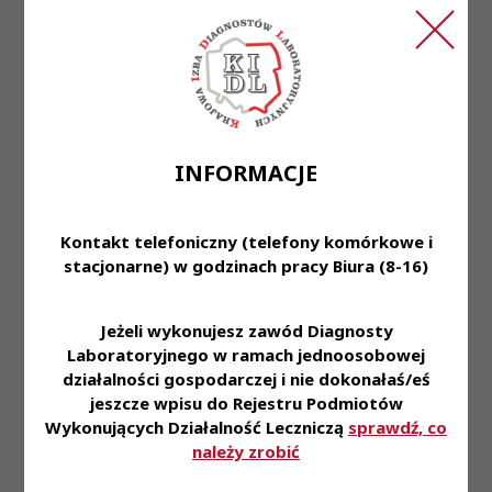
Od Kandydatów oczekujemy:
• Aktualnego prawa wykonywania zawodu
diagnosty laboratoryjnego
• Dobrej organizacji pracy
• Odpowiedzialności
• Zaangażowania w wykonywane obowiązki
• Komunikatywności i umiejętności współdziałania
INFORMACJE
Oferujemy:
• Zatrudnienie w oparciu o umowę o pracę w
Kontakt telefoniczny (telefony komórkowe i
wymiarze pełnego etatu
stacjonarne) w godzinach pracy Biura (8-16)
• Pracę od poniedziałku do piątku
• Możliwość przyuczenia do pracy na danym
Jeżeli wykonujesz zawód Diagnosty
stanowisku i zdobycia cennego doświadczenia w
Laboratoryjnego w ramach jednoosobowej
bardzo sympatycznym zespole, pod okiem
działalności gospodarczej i nie dokonałaś/eś
specjalistów
jeszcze wpisu do Rejestru Podmiotów
Wykonujących Działalność Leczniczą
sprawdź, co
Miejsce zatrudnienia:
Centrum Medyczne
należy zrobić
Karpacz