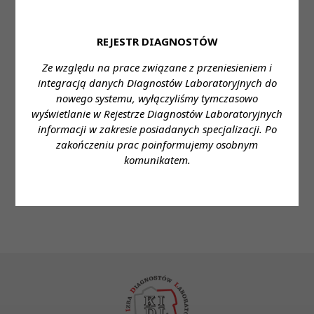
Wymagane wykształcenie:
wyższe kierunkowe
Proponowane wynagrodzenie:
gwarantowane
REJESTR DIAGNOSTÓW
według ustawy
Ze względu na prace związane z przeniesieniem i
Forma zatrudnienia:
etat
integracją danych Diagnostów Laboratoryjnych do
nowego systemu, wyłączyliśmy tymczasowo
Wymiar czasu pracy:
pełny etat
wyświetlanie w Rejestrze Diagnostów Laboratoryjnych
Dane do kontaktu:
informacji w zakresie posiadanych specjalizacji. Po
Imię i nazwisko: Dział kadr
zakończeniu prac poinformujemy osobnym
komunikatem.
Telefon: 883 358 159
e-mail: rekrutacja@cmkarpacz.pl