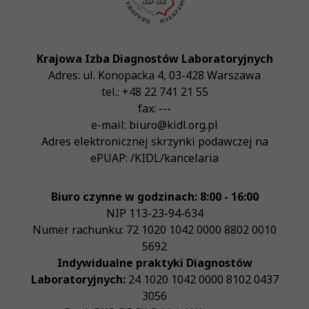
Krajowa Izba Diagnostów Laboratoryjnych
Adres:
ul. Konopacka 4
,
03-428
Warszawa
tel.:
+48 22 741 21 55
fax:
---
e-mail:
biuro@kidl.org.pl
Adres elektronicznej skrzynki podawczej na
ePUAP:
/KIDL/kancelaria
Biuro czynne w godzinach: 8:00 - 16:00
NIP
113-23-94-634
Numer rachunku: 72 1020 1042 0000 8802 0010
5692
Indywidualne praktyki Diagnostów
Laboratoryjnych:
24 1020 1042 0000 8102 0437
3056