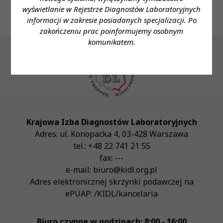
wyświetlanie w Rejestrze Diagnostów Laboratoryjnych
informacji w zakresie posiadanych specjalizacji. Po
zakończeniu prac poinformujemy osobnym
komunikatem.
Krajowa Izba Diagnostów Laboratoryjnych
Adres:
ul. Konopacka 4
,
03-428
Warszawa
tel.:
+48 22 741 21 55
fax:
---
e-mail:
biuro@kidl.org.pl
Adres elektronicznej skrzynki podawczej na
ePUAP:
/KIDL/kancelaria
Biuro czynne w godzinach: 8:00 - 16:00