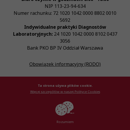
NIP
113-23-94-634
Numer rachunku: 72 1020 1042 0000 8802 0010
5692
Indywidualne praktyki Diagnostów
Laboratoryjnych:
24 1020 1042 0000 8102 0437
3056
Bank PKO BP IV Oddział Warszawa
Obowiązek informacyjny (RODO)
Ta strona używa plików cookie.
Więcej szczegółów w naszej Polityce Cookies
© Krajowa Izba Diagnostów Laboratoryjnych 2026
Created by
AlterPage
Rozumiem