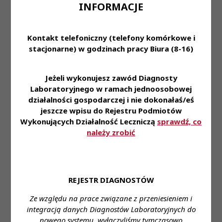
Diagnostyki Laboratoryjnej.
INFORMACJE
Miejsce zatrudnienia:
Dział Diagnostyki
Bakteriologicznej, Dział Diagnostyki
Kontakt telefoniczny (telefony komórkowe i
Laboratoryjnej
stacjonarne) w godzinach pracy Biura (8-16)
Wymagane wykształcenie:
PWZ diagnosty,
specjalizacja
Jeżeli wykonujesz zawód Diagnosty
Laboratoryjnego w ramach jednoosobowej
Proponowane wynagrodzenie:
od 7.299,00 zł do
działalności gospodarczej i nie dokonałaś/eś
9.231,00 zł
jeszcze wpisu do Rejestru Podmiotów
Wykonujących Działalność Leczniczą
sprawdź, co
Forma zatrudnienia:
Umowa o pracę
należy zrobić
Stanowisko:
Mł. Asystent, St. Asystent, Specjalista
Dane do kontaktu:
REJESTR DIAGNOSTÓW
Imię i nazwisko: Aneta Majczyna
Telefon: 834132270, 834132366, 834132259
Ze względu na prace związane z przeniesieniem i
e-mail: aneta.majczyna@spzozrp.pl
integracją danych Diagnostów Laboratoryjnych do
nowego systemu, wyłączyliśmy tymczasowo