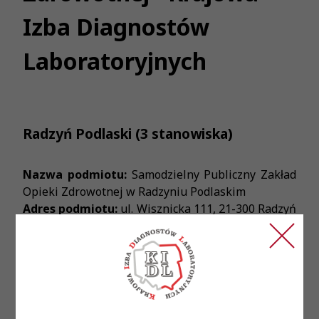
Izba Diagnostów
Laboratoryjnych
Radzyń Podlaski (3 stanowiska)
Nazwa podmiotu:
Samodzielny Publiczny Zakład
Opieki Zdrowotnej w Radzyniu Podlaskim
Adres podmiotu:
ul. Wisznicka 111, 21-300 Radzyń
Podlaski
Treść ogłoszenia:
SPZOZ Radzyń Podlaski zatrudni na podstawie
umowy o pracę pracowników do pracy w Dziale
Diagnostyki Bakteriologicznej lub w Dziale